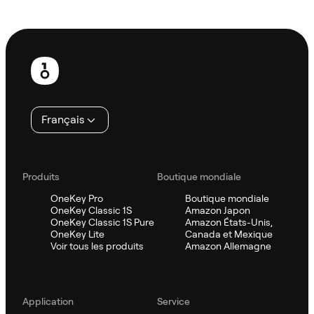
Demander à Sifu
Pied
de
page
Français
Produits
Boutique mondiale
OneKey Pro
Boutique mondiale
OneKey Classic 1S
Amazon Japon
OneKey Classic 1S Pure
Amazon États-Unis,
OneKey Lite
Canada et Mexique
Voir tous les produits
Amazon Allemagne
Application
Service