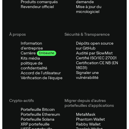
Produits comarqués
demande
Revendeur officiel
Mise à jour du
micrologiciel
À propos
Sécurité & Transparence
Information
Dépôts open source
d'entreprise
sur GitHub
Audité par SlowMist
Carrière
Embauche
Certifié ISO/IEC 27001
Kits média
Certification CE NB (EN
politique de
18031)
confidentialité
Signaler une
Accord de l'utilisateur
vulnérabilité
Vérification de l'équipe
Crypto-actifs
Migrer depuis d'autres
portefeuilles d'applications
Portefeuille Bitcoin
Portefeuille Ethereum
MetaMask
Portefeuille Solana
Phantom Wallet
XRP portefeuille
Rabby Wallet
USDT portefeuille
Tronlink Wallet