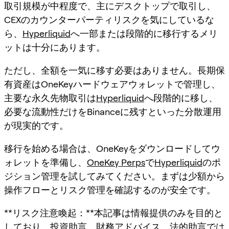
取引規模が中程度で、主にデスクトップで取引し、
CEXのカウンターパーティリスクを気にしているな
ら、
Hyperliquid
へ一部または段階的に移行するメリ
ットは十分にあります。
ただし、全額を一気に移す必要はありません。長期保
有資産はOneKeyハードウェアウォレットで管理し、
主要な永久先物取引は
Hyperliquid
へ段階的に移し、
必要な流動性だけをBinanceに残すといった分散運用
が現実的です。
移行を始める場合は、OneKeyをダウンロードしてウ
ォレットを準備し、
OneKey Perps
で
Hyperliquid
のポ
ジション管理を試してみてください。まずは少額から
操作フローとリスク管理を確認するのが安全です。
**リスク注意喚起：**本記事は情報提供のみを目的と
しており、投資助言、財務アドバイス、法的助言では