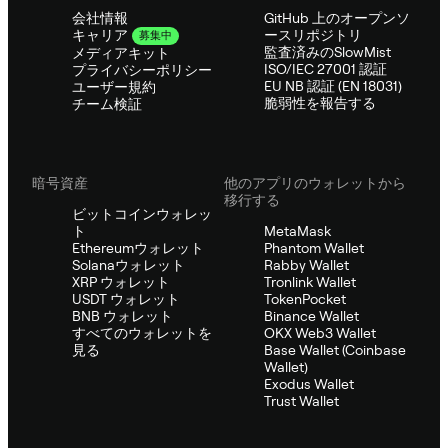
会社情報
GitHub 上のオープンソ
ースリポジトリ
キャリア
募集中
監査済みのSlowMist
メディアキット
ISO/IEC 27001 認証
プライバシーポリシー
EU NB 認証 (EN 18031)
ユーザー規約
脆弱性を報告する
チーム検証
暗号資産
他のアプリのウォレットから
移行する
ビットコインウォレッ
ト
MetaMask
Ethereumウォレット
Phantom Wallet
Solanaウォレット
Rabby Wallet
XRP ウォレット
Tronlink Wallet
USDT ウォレット
TokenPocket
BNB ウォレット
Binance Wallet
すべてのウォレットを
OKX Web3 Wallet
見る
Base Wallet (Coinbase
Wallet)
Exodus Wallet
Trust Wallet