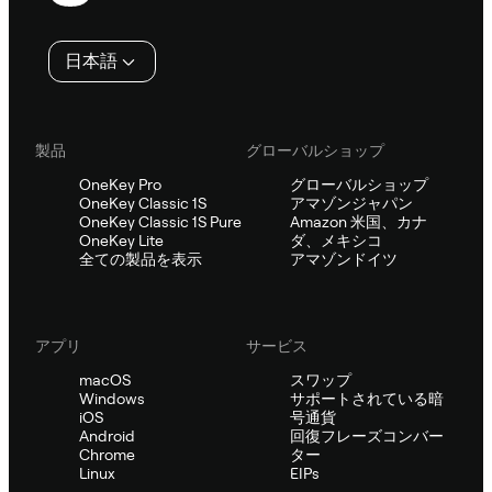
タ
日本語
ー
製品
グローバルショップ
OneKey Pro
グローバルショップ
OneKey Classic 1S
アマゾンジャパン
OneKey Classic 1S Pure
Amazon 米国、カナ
OneKey Lite
ダ、メキシコ
全ての製品を表示
アマゾンドイツ
アプリ
サービス
macOS
スワップ
Windows
サポートされている暗
iOS
号通貨
Android
回復フレーズコンバー
Chrome
ター
Linux
EIPs