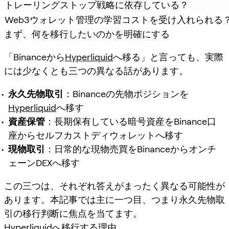
トレーリングストップ戦略に依存している？
Web3ウォレット管理の学習コストを受け入れられる
まず、何を移行したいのかを明確にする
「Binanceから
Hyperliquid
へ移る」と言っても、実際
には少なくとも三つの異なる話があります。
永久先物取引
：Binanceの先物ポジションを
Hyperliquid
へ移す
資産保管
：長期保有している暗号資産をBinance口
座からセルフカストディウォレットへ移す
現物取引
：日常的な現物売買をBinanceからオンチ
ェーンDEXへ移す
この三つは、それぞれ答えがまったく異なる可能性が
あります。本記事では主に一つ目、つまり
永久先物取
引の移行判断
に焦点を当てます。
Hyperliquid
へ移行する理由