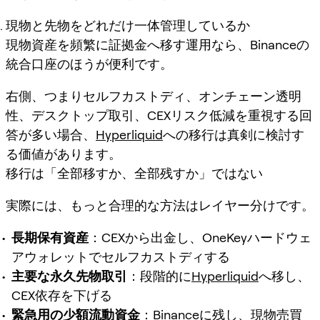
現物と先物をどれだけ一体管理しているか
現物資産を頻繁に証拠金へ移す運用なら、Binanceの
統合口座のほうが便利です。
右側、つまりセルフカストディ、オンチェーン透明
性、デスクトップ取引、CEXリスク低減を重視する回
答が多い場合、
Hyperliquid
への移行は真剣に検討す
る価値があります。
移行は「全部移すか、全部残すか」ではない
実際には、もっと合理的な方法は
レイヤー分け
です。
長期保有資産
：CEXから出金し、OneKeyハードウェ
アウォレットでセルフカストディする
主要な永久先物取引
：段階的に
Hyperliquid
へ移し、
CEX依存を下げる
緊急用の少額流動資金
：Binanceに残し、現物売買