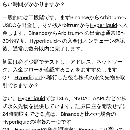
らい時間がかかりますか？
一般的には二段階です。まずBinanceからArbitrumへ
USDCを出金し、その後Arbitrumから
Hyperliquid
へ入
金します。BinanceからArbitrumへの出金は通常15〜
30分程度、Hyperliquidへの入金はオンチェーン確認
後、通常は数分以内に完了します。
初回は必ず少額でテストし、アドレス、ネットワー
ク、入金フローを確認することをおすすめします。
Q2：
Hyperliquid
へ移行した後も株式の永久先物を取
引できますか？
はい。
Hyperliquid
ではTSLA、NVDA、AAPLなどの株
式永久先物を提供しています。証券口座を開設せずに
24時間取引できる点は、Binanceと比べた場合の
Hyperliquidの特徴の一つです。
Q3：
Hyperliquid
の資金調達率はBinanceより高いで