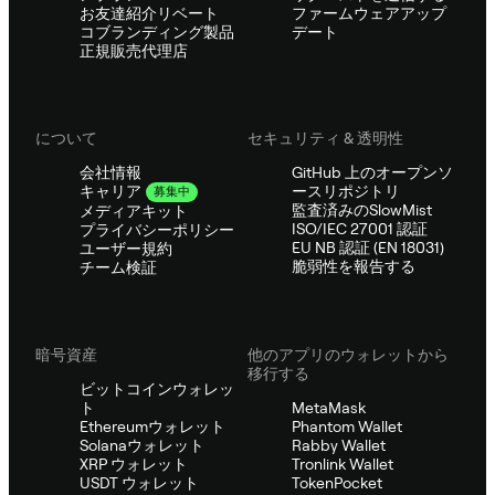
お友達紹介リベート
ファームウェアアップ
コブランディング製品
デート
正規販売代理店
について
セキュリティ & 透明性
会社情報
GitHub 上のオープンソ
ースリポジトリ
キャリア
募集中
監査済みのSlowMist
メディアキット
ISO/IEC 27001 認証
プライバシーポリシー
EU NB 認証 (EN 18031)
ユーザー規約
脆弱性を報告する
チーム検証
暗号資産
他のアプリのウォレットから
移行する
ビットコインウォレッ
ト
MetaMask
Ethereumウォレット
Phantom Wallet
Solanaウォレット
Rabby Wallet
XRP ウォレット
Tronlink Wallet
USDT ウォレット
TokenPocket