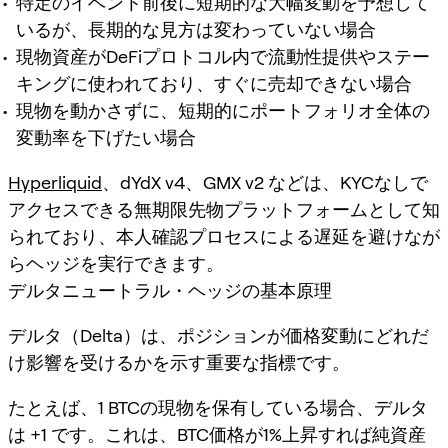
特定のイベント前後に短期的な大幅変動を予想して
いるが、長期的な見方は変わっていない場合
現物資産がDeFiプロトコル内で流動性提供やステー
キングに使われており、すぐに売却できない場合
現物を動かさずに、短期的にポートフォリオ全体の
変動率を下げたい場合
Hyperliquid
、dYdX v4、GMX v2 などは、KYCなしで
アクセスできる無期限先物プラットフォームとして知
られており、本人確認プロセスによる遅延を避けなが
らヘッジを実行できます。
デルタニュートラル・ヘッジの基本原理
デルタ（Delta）は、ポジションが価格変動にどれだ
け影響を受けるかを示す重要な指標です。
たとえば、1 BTCの現物を保有している場合、デルタ
は +1 です。これは、BTC価格が1%上昇すれば純資産