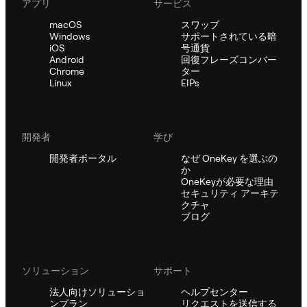
アプリ
サービス
macOS
スワップ
Windows
サポートされている暗
iOS
号通貨
Android
回復フレーズコンバー
Chrome
ター
Linux
EIPs
開発者
学び
開発者ポータル
なぜ OneKey を選ぶの
か
OneKeyが必要な理由
セキュリティ アーキテ
クチャ
ブログ
ソリューション
サポート
法人向けソリューショ
ヘルプセンター
ンプラン
リクエストを送信する