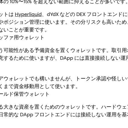
の 10%〜15% を超えない範囲に抑えることが多いです
ットは
Hyperliquid
、dYdX などの DEX フロントエン
やポジション管理に使います。その分リスクも高いため
ないことが重要です。
ッファ用ウォレット
う可能性がある予備資金を置くウォレットです。取引用
充するために使いますが、DApp には直接接続しない運
アウォレットでも構いませんが、トークン承認や怪しい
くまで資金移動用として使います。
ールド保管ウォレット
る大きな資産を置くためのウォレットです。ハードウェ
日常的な DApp フロントエンドには接続しない運用を