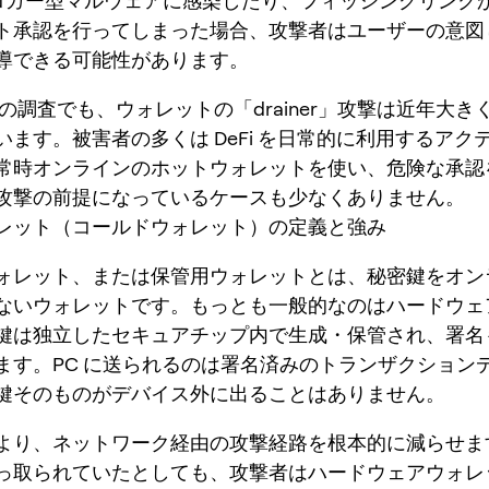
ーロガー型マルウェアに感染したり、フィッシングリンク
ト承認を行ってしまった場合、攻撃者はユーザーの意図
導できる可能性があります。
lysis の調査でも、ウォレットの「drainer」攻撃は近年大
います。被害者の多くは DeFi を日常的に利用するアク
常時オンラインのホットウォレットを使い、危険な承認
攻撃の前提になっているケースも少なくありません。
レット（コールドウォレット）の定義と強み
ォレット、または保管用ウォレットとは、秘密鍵をオン
ないウォレットです。もっとも一般的なのはハードウェ
鍵は独立したセキュアチップ内で生成・保管され、署名
ます。PC に送られるのは署名済みのトランザクション
鍵そのものがデバイス外に出ることはありません。
より、ネットワーク経由の攻撃経路を根本的に減らせま
っ取られていたとしても、攻撃者はハードウェアウォレ