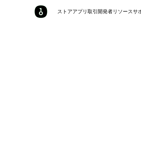
ストア
アプリ
取引
開発者
リソース
サ