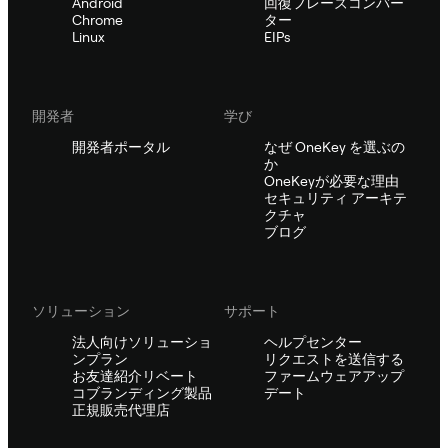
Android
回復フレーズコンバー
Chrome
ター
Linux
EIPs
開発者
学び
開発者ポータル
なぜ OneKey を選ぶの
か
OneKeyが必要な理由
セキュリティ アーキテ
クチャ
ブログ
ソリューション
サポート
法人向けソリューショ
ヘルプセンター
ンプラン
リクエストを送信する
お友達紹介リベート
ファームウェアアップ
コブランディング製品
デート
正規販売代理店