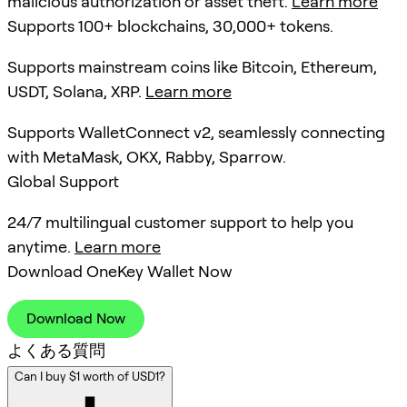
malicious authorization or asset theft.
Learn more
Supports 100+ blockchains, 30,000+ tokens.
Supports mainstream coins like Bitcoin, Ethereum,
USDT, Solana, XRP.
Learn more
Supports WalletConnect v2, seamlessly connecting
with MetaMask, OKX, Rabby, Sparrow.
Global Support
24/7 multilingual customer support to help you
anytime.
Learn more
Download OneKey Wallet Now
Download Now
よくある質問
Can I buy $1 worth of USD1?