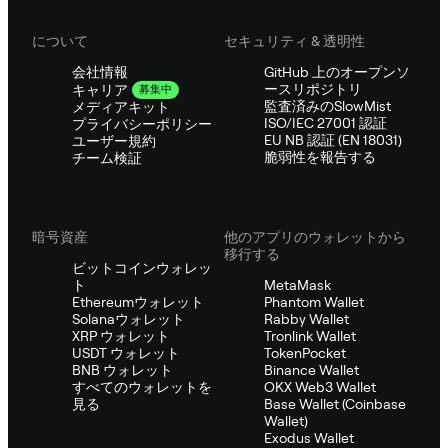
について
セキュリティ & 透明性
会社情報
GitHub 上のオープンソ
ースリポジトリ
キャリア
募集中
監査済みのSlowMist
メディアキット
ISO/IEC 27001 認証
プライバシーポリシー
EU NB 認証 (EN 18031)
ユーザー規約
脆弱性を報告する
チーム検証
暗号資産
他のアプリのウォレットから
移行する
ビットコインウォレッ
ト
MetaMask
Ethereumウォレット
Phantom Wallet
Solanaウォレット
Rabby Wallet
XRP ウォレット
Tronlink Wallet
USDT ウォレット
TokenPocket
BNB ウォレット
Binance Wallet
すべてのウォレットを
OKX Web3 Wallet
見る
Base Wallet (Coinbase
Wallet)
Exodus Wallet