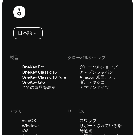
フ
ッ
タ
日本語
ー
製品
グローバルショップ
OneKey Pro
グローバルショップ
OneKey Classic 1S
アマゾンジャパン
OneKey Classic 1S Pure
Amazon 米国、カナ
OneKey Lite
ダ、メキシコ
全ての製品を表示
アマゾンドイツ
アプリ
サービス
macOS
スワップ
Windows
サポートされている暗
iOS
号通貨