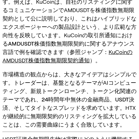
す。例えば、KuCoinは、自社のリスティングに関す
るコミュニケーションでAMDUSDTを
株価指数無期限
契約
として公に説明しており、これはハイブリッドな
エクスポージャーへの製品設計という、より広範な方
向性を反映しています。KuCoinの取引所通知におけ
る
AMDUSDT株価指数無期限契約
に関するアナウンス
言語で例を確認できます（参照ジャンプ：
KuCoinの
AMDUSDT株価指数無期限契約通知
）。
市場構造の観点からは、大きなアイデアはシンプルで
す。トレーダーは、基盤となるテーマがAIコンピュー
ティング、新規トークンローンチ、トークン化関連の
テーマであれ、
24時間年中無休の金融商品
、
USDT決
済
、そして
タイトなスプレッド
を求めています。HTX
が継続的に無期限契約のリスティングを拡大している
ことは、この需要曲線にうまく合致しています。