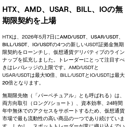
HTX、AMD、USAR、BILL、IOの無
期限契約を上場
HTXは、2026年5月7日に
AMD/USDT
、
USAR/USDT
、
BILL/USDT
、
IO/USDT
の4つの新しいUSDT証拠金無期
限契約をローンチし、仮想通貨デリバティブのライン
ナップを拡充しました。トレーダーにとって注目すべ
きはレバレッジの上限です。AMD/USDTと
USAR/USDTは
最大10倍
、BILL/USDTとIO/USDTは
最大
20倍
となります。
無期限先物（「パーペチュアル」とも呼ばれる）は、
両方向取引（ロング/ショート）
、資本効率、24時間
年中無休でのアクセスをサポートするため、仮想通貨
市場で最も流動性の高い商品の一つであり続けていま
す。しかし、スポットトレーダーが常に織り込んでい