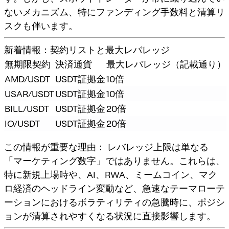
ないメカニズム、特に
ファンディング手数料
と
清算リ
スク
も伴います。
新着情報：契約リストと最大レバレッジ
無期限契約
決済通貨
最大レバレッジ（記載通り）
AMD/USDT
USDT証拠金
10倍
USAR/USDT
USDT証拠金
10倍
BILL/USDT
USDT証拠金
20倍
IO/USDT
USDT証拠金
20倍
この情報が重要な理由：
レバレッジ上限は単なる
「マーケティング数字」ではありません。これらは、
特に新規上場時や、AI、RWA、ミームコイン、マク
ロ経済のヘッドライン変動など、急速なテーマローテ
ーションにおけるボラティリティの急騰時に、ポジシ
ョンが清算されやすくなる状況に直接影響します。