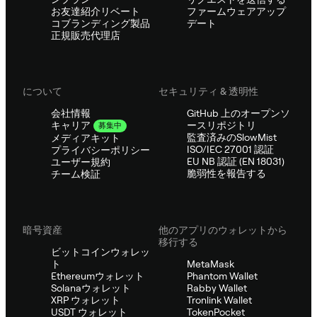
お友達紹介リベート
ファームウェアアップ
コブランディング製品
デート
正規販売代理店
について
セキュリティ & 透明性
会社情報
GitHub 上のオープンソ
ースリポジトリ
キャリア
募集中
監査済みのSlowMist
メディアキット
ISO/IEC 27001 認証
プライバシーポリシー
EU NB 認証 (EN 18031)
ユーザー規約
脆弱性を報告する
チーム検証
暗号資産
他のアプリのウォレットから
移行する
ビットコインウォレッ
ト
MetaMask
Ethereumウォレット
Phantom Wallet
Solanaウォレット
Rabby Wallet
XRP ウォレット
Tronlink Wallet
USDT ウォレット
TokenPocket