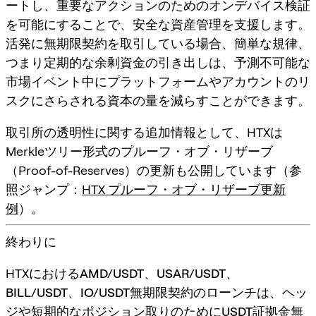
ートし、重要なアクションのためのオンデバイス検証
を可能にすることで、安全な資産管理を支援します。
活発に無期限契約を取引している場合、簡単な規律、
つまり
定期的な余剰資金の引き出し
は、予測不可能な
市場イベント中にプラットフォームやアカウントのリ
スクにさらされる資本の量を減らすことができます。
取引所の透明性に関する追加情報として、HTXは
Merkleツリー形式のプルーフ・オブ・リザーブ
（Proof-of-Reserves）の更新も公開しています（参
照ジャンプ：
HTX プルーフ・オブ・リザーブ更新
例
）。
終わりに
HTXにおける
AMD/USDT、USAR/USDT、
BILL/USDT、IO/USDT無期限契約
のローンチは、ヘッ
ジや短期的なポジション取りのために
USDT証拠金無