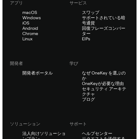
アプリ
サービス
macOS
スワップ
Windows
サポートされている暗
iOS
号通貨
Android
回復フレーズコンバー
Chrome
ター
Linux
EIPs
開発者
学び
開発者ポータル
なぜ OneKey を選ぶの
か
OneKeyが必要な理由
セキュリティ アーキテ
クチャ
ブログ
ソリューション
サポート
法人向けソリューショ
ヘルプセンター
ンプラン
リクエストを送信する