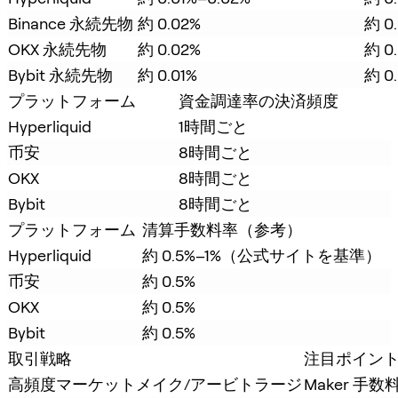
Binance 永続先物
約 0.02%
約 0
OKX 永続先物
約 0.02%
約 0
Bybit 永続先物
約 0.01%
約 0
プラットフォーム
資金調達率の決済頻度
Hyperliquid
1時間ごと
币安
8時間ごと
OKX
8時間ごと
Bybit
8時間ごと
プラットフォーム
清算手数料率（参考）
Hyperliquid
約 0.5%–1%（公式サイトを基準）
币安
約 0.5%
OKX
約 0.5%
Bybit
約 0.5%
取引戦略
注目ポイン
高頻度マーケットメイク/アービトラージ
Maker 手