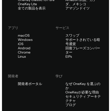
OneKey Lite
ダ、メキシコ
全ての製品を表示
アマゾンドイツ
アプリ
サービス
macOS
スワップ
Windows
サポートされている暗
iOS
号通貨
Android
回復フレーズコンバー
Chrome
ター
Linux
EIPs
開発者
学び
開発者ポータル
なぜ OneKey を選ぶの
か
OneKeyが必要な理由
セキュリティ アーキテ
クチャ
ブログ