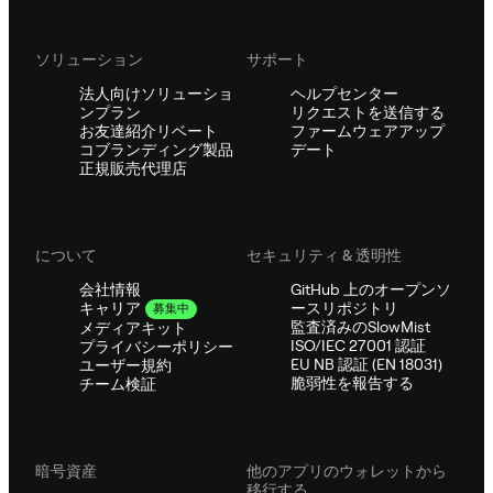
ソリューション
サポート
法人向けソリューショ
ヘルプセンター
ンプラン
リクエストを送信する
お友達紹介リベート
ファームウェアアップ
コブランディング製品
デート
正規販売代理店
について
セキュリティ & 透明性
会社情報
GitHub 上のオープンソ
ースリポジトリ
キャリア
募集中
監査済みのSlowMist
メディアキット
ISO/IEC 27001 認証
プライバシーポリシー
EU NB 認証 (EN 18031)
ユーザー規約
脆弱性を報告する
チーム検証
暗号資産
他のアプリのウォレットから
移行する