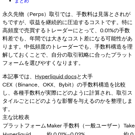
まとめ
永久先物（Perps）取引では、手数料は見落とされが
ちですが、収益を継続的に圧迫するコストです。特に
高頻度で売買するトレーダーにとって、0.01%の手数
料差でも、年間では大きなコスト差になる可能性があ
ります。中低頻度のトレーダーでも、手数料構造を理
解しておくことで、自分の取引戦略に合ったプラット
フォームを選びやすくなります。
本記事では、
Hyperliquid docs
と大手
CEX（Binance、OKX、Bybit）の手数料構造を比較
し、各種手数料が実際にどのように計算され、取引ス
タイルごとにどのような影響を与えるのかを整理しま
す。
主な比較表
プラットフォーム
Maker 手数料（一般ユーザー）
Ta
Hyperliquid
約 0.01%–0.02%
約 0