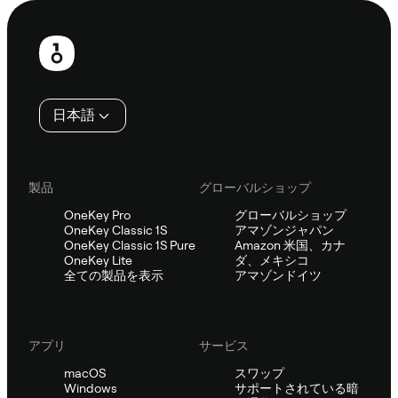
フ
ッ
タ
日本語
ー
製品
グローバルショップ
OneKey Pro
グローバルショップ
OneKey Classic 1S
アマゾンジャパン
OneKey Classic 1S Pure
Amazon 米国、カナ
OneKey Lite
ダ、メキシコ
全ての製品を表示
アマゾンドイツ
アプリ
サービス
macOS
スワップ
Windows
サポートされている暗