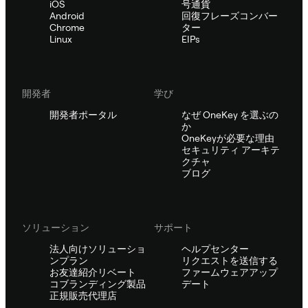
iOS
号通貨
Android
回復フレーズコンバー
Chrome
ター
Linux
EIPs
開発者
学び
開発者ポータル
なぜ OneKey を選ぶの
か
OneKeyが必要な理由
セキュリティ アーキテ
クチャ
ブログ
ソリューション
サポート
法人向けソリューショ
ヘルプセンター
ンプラン
リクエストを送信する
お友達紹介リベート
ファームウェアアップ
コブランディング製品
デート
正規販売代理店