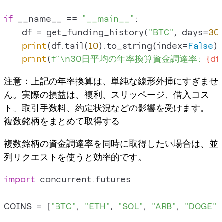
if
 __name__ == 
"__main__"
:

    df = get_funding_history(
"BTC"
, days=
30
)
print
(df.tail(
10
).to_string(index=
False
))

print
(
f"\n30日平均の年率換算資金調達率: 
{df
注意：上記の年率換算は、単純な線形外挿にすぎませ
ん。実際の損益は、複利、スリッページ、借入コス
ト、取引手数料、約定状況などの影響を受けます。
複数銘柄をまとめて取得する
複数銘柄の資金調達率を同時に取得したい場合は、並
列リクエストを使うと効率的です。
import
 concurrent.futures

COINS = [
"BTC"
, 
"ETH"
, 
"SOL"
, 
"ARB"
, 
"DOGE"
]
