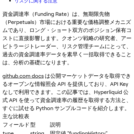
リスクに関する注意
資金調達率（Funding Rate）は、無期限先物
（Perpetuals）市場における重要な価格調整メカニズ
ムであり、ロング・ショート双方のポジション保有コ
ストに直接影響します。クオンツ戦略の研究者、アー
ビトラージトレーダー、リスク管理チームにとって、
過去の資金調達率データを素早く一括取得できること
は、分析の基礎になります。
github.com docs
は公開マーケットデータを取得でき
るオープンな情報照会 API を提供しており、API Key
なしで利用できます。この記事では、Hyperliquid 公
式 API を使って資金調達率の履歴を取得する方法と、
すぐに試せる Python サンプルコードを紹介します。
主な比較表
フィールド
型
説明
type
string
固定値 "fundingHistory"