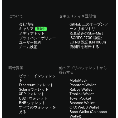
について
セキュリティ & 透明性
会社情報
GitHub 上のオープンソ
ースリポジトリ
キャリア
募集中
監査済みのSlowMist
メディアキット
ISO/IEC 27001 認証
プライバシーポリシー
EU NB 認証 (EN 18031)
ユーザー規約
脆弱性を報告する
チーム検証
暗号資産
他のアプリのウォレットから
移行する
ビットコインウォレッ
ト
MetaMask
Ethereumウォレット
Phantom Wallet
Solanaウォレット
Rabby Wallet
XRP ウォレット
Tronlink Wallet
USDT ウォレット
TokenPocket
BNB ウォレット
Binance Wallet
すべてのウォレットを
OKX Web3 Wallet
見る
Base Wallet (Coinbase
Wallet)