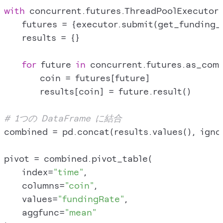
with
 concurrent.futures.ThreadPoolExecutor
    futures = {executor.submit(get_funding_
    results = {}

for
 future 
in
 concurrent.futures.as_comp
        coin = futures[future]

        results[coin] = future.result()

# 1つの DataFrame に結合
combined = pd.concat(results.values(), igno
pivot = combined.pivot_table(

    index=
"time"
,

    columns=
"coin"
,

    values=
"fundingRate"
,

    aggfunc=
"mean"