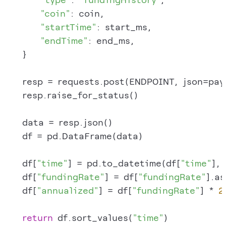
"coin"
: coin,

"startTime"
: start_ms,

"endTime"
: end_ms,

    }

    resp = requests.post(ENDPOINT, json=pay
    resp.raise_for_status()

    data = resp.json()

    df = pd.DataFrame(data)

    df[
"time"
] = pd.to_datetime(df[
"time"
],
    df[
"fundingRate"
] = df[
"fundingRate"
].as
    df[
"annualized"
] = df[
"fundingRate"
] * 
2
return
 df.sort_values(
"time"
)
