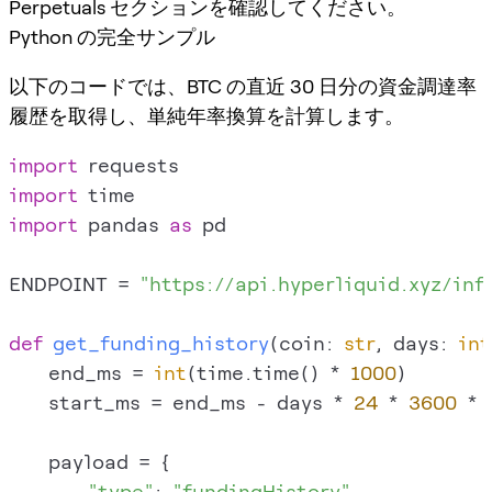
Perpetuals セクションを確認してください。
Python の完全サンプル
以下のコードでは、BTC の直近 30 日分の資金調達率
履歴を取得し、単純年率換算を計算します。
import
import
import
 pandas 
as
 pd

ENDPOINT = 
"https://api.hyperliquid.xyz/inf
def
get_funding_history
(
coin: 
str
, days: 
int
    end_ms = 
int
(time.time() * 
1000
)

    start_ms = end_ms - days * 
24
 * 
3600
 * 
    payload = {

"type"
: 
"fundingHistory"
,
