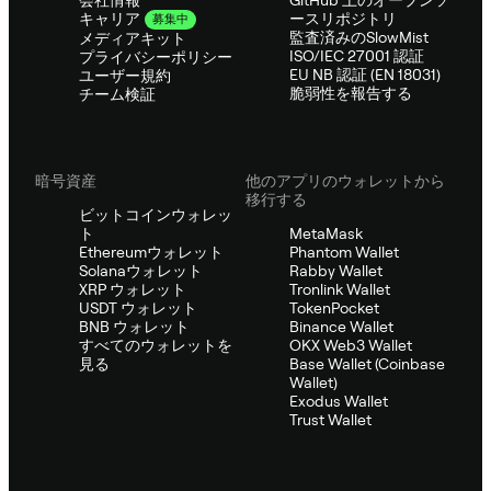
ースリポジトリ
キャリア
募集中
監査済みのSlowMist
メディアキット
ISO/IEC 27001 認証
プライバシーポリシー
EU NB 認証 (EN 18031)
ユーザー規約
脆弱性を報告する
チーム検証
暗号資産
他のアプリのウォレットから
移行する
ビットコインウォレッ
ト
MetaMask
Ethereumウォレット
Phantom Wallet
Solanaウォレット
Rabby Wallet
XRP ウォレット
Tronlink Wallet
USDT ウォレット
TokenPocket
BNB ウォレット
Binance Wallet
すべてのウォレットを
OKX Web3 Wallet
見る
Base Wallet (Coinbase
Wallet)
Exodus Wallet
Trust Wallet