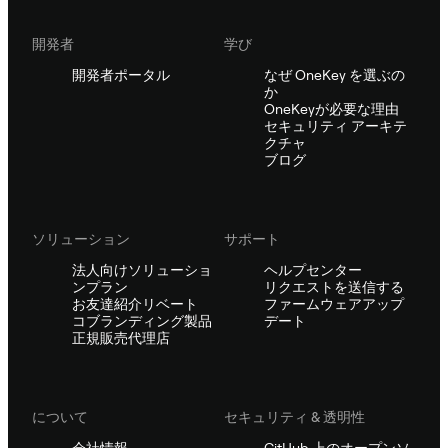
開発者
学び
開発者ポータル
なぜ OneKey を選ぶの
か
OneKeyが必要な理由
セキュリティ アーキテ
クチャ
ブログ
ソリューション
サポート
法人向けソリューショ
ヘルプセンター
ンプラン
リクエストを送信する
お友達紹介リベート
ファームウェアアップ
コブランディング製品
デート
正規販売代理店
について
セキュリティ & 透明性
会社情報
GitHub 上のオープンソ