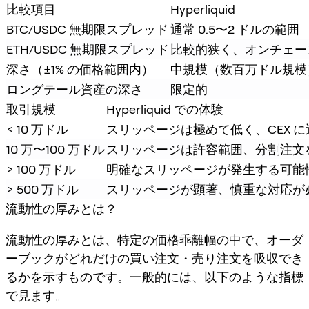
比較項目
Hyperliquid
BTC/USDC 無期限スプレッド
通常 0.5〜2 ドルの範囲
ETH/USDC 無期限スプレッド
比較的狭く、オンチェー
深さ（±1% の価格範囲内）
中規模（数百万ドル規模
ロングテール資産の深さ
限定的
取引規模
Hyperliquid での体験
< 10 万ドル
スリッページは極めて低く、CEX に
10 万〜100 万ドル
スリッページは許容範囲、分割注文
> 100 万ドル
明確なスリッページが発生する可能
> 500 万ドル
スリッページが顕著、慎重な対応が
流動性の厚みとは？
流動性の厚みとは、特定の価格乖離幅の中で、オーダ
ーブックがどれだけの買い注文・売り注文を吸収でき
るかを示すものです。一般的には、以下のような指標
で見ます。