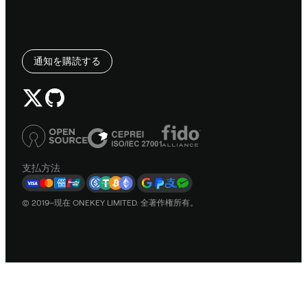
通知を購読する
支払方法
© 2019–現在 ONEKEY LIMITED. 全著作権所有。