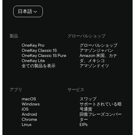
タ
日本語
ー
製品
グローバルショップ
OneKey Pro
グローバルショップ
OneKey Classic 1S
アマゾンジャパン
OneKey Classic 1S Pure
Amazon 米国、カナ
OneKey Lite
ダ、メキシコ
全ての製品を表示
アマゾンドイツ
アプリ
サービス
macOS
スワップ
Windows
サポートされている暗
iOS
号通貨
Android
回復フレーズコンバー
Chrome
ター
Linux
EIPs