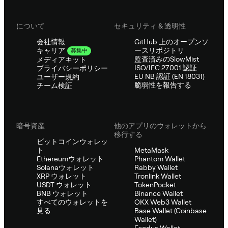
について
セキュリティ & 透明性
会社情報
GitHub 上のオープンソ
ースリポジトリ
キャリア
募集中
監査済みのSlowMist
メディアキット
ISO/IEC 27001 認証
プライバシーポリシー
EU NB 認証 (EN 18031)
ユーザー規約
脆弱性を報告する
チーム検証
暗号資産
他のアプリのウォレットから
移行する
ビットコインウォレッ
ト
MetaMask
Ethereumウォレット
Phantom Wallet
Solanaウォレット
Rabby Wallet
XRP ウォレット
Tronlink Wallet
USDT ウォレット
TokenPocket
BNB ウォレット
Binance Wallet
すべてのウォレットを
OKX Web3 Wallet
見る
Base Wallet (Coinbase
Wallet)
Exodus Wallet