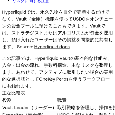
リスクに関する注意
Hyperliquid
では、永久先物を自分で売買するだけで
なく、Vault（金庫）機能を使ってUSDCをオンチェー
ンの資金プールに預けることもできます。Vaultで
は、ストラテジストまたはアルゴリズムが資金を運用
し、預け入れたユーザーはその損益を間接的に共有し
ます。 Source:
Hyperliquid docs
.
この記事では、
Hyperliquid
Vaultの基本的な仕組み、
入金・出金の流れ、手数料構造、主なリスクを整理し
ます。あわせて、アクティブに取引したい場合の実用
的な選択肢としてOneKey Perpsを使うワークフロー
にも触れます。
主な比較表
役割
職責
Vault Leader（リーダー）
取引戦略を管理し、操作を
Depositor（預金者）
USDC を預け入れ、損益を