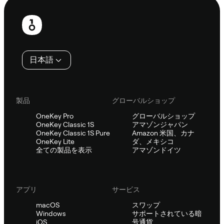
フ
ッ
タ
日本語
ー
製品
グローバルショップ
OneKey Pro
グローバルショップ
OneKey Classic 1S
アマゾンジャパン
OneKey Classic 1S Pure
Amazon 米国、カナ
OneKey Lite
ダ、メキシコ
全ての製品を表示
アマゾンドイツ
アプリ
サービス
macOS
スワップ
Windows
サポートされている暗
iOS
号通貨