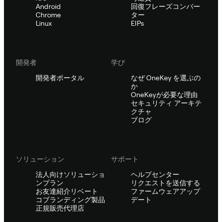
Android
回復フレーズコンバー
Chrome
ター
Linux
EIPs
開発者
学び
開発者ポータル
なぜ OneKey を選ぶの
か
OneKeyが必要な理由
セキュリティ アーキテ
クチャ
ブログ
ソリューション
サポート
法人向けソリューショ
ヘルプセンター
ンプラン
リクエストを送信する
お友達紹介リベート
ファームウェアアップ
コブランディング製品
デート
正規販売代理店