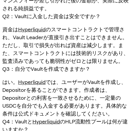
マンスフィーが差し引かれた後の金額が、実際に反映
される純損益です。
Q2：Vaultに入金した資金は安全ですか？
資金は
Hyperliquid
のスマートコントラクトで管理さ
れ、Vault Leaderが直接引き出すことはできません。
ただし、取引で損失が出れば資産は減少します。ま
た、スマートコントラクトには技術的リスクがあり、
監査済みであっても脆弱性がゼロとは限りません。
Q3：自分でVaultを作成できますか？
はい。
Hyperliquid
では、ユーザーがVaultを作成し、
Depositorを募ることができます。作成者は、
Depositorとの利害を一致させるために、一定量の
USDCを自分でも入金する必要があります。具体的な
条件は公式ドキュメントを確認してください。
Q4：Vaultと
Hyperliquid
のHLP流動性プールは何が違
いますか？