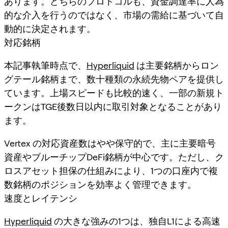
あります。どちらのプロトコルも、資金調達率に人為
的な介入を行うのではなく、市場の需給に基づいて自
動的に決定されます。
対応銘柄
本記事執筆時点で、
Hyperliquid
は主要銘柄からロン
グテール銘柄まで、数十種類の永続先物ペアを提供し
ています。上場スピードも比較的速く、一部の新規ト
ークンはTGE後数日以内に取引対象となることがあり
ます。
Vertex の対応資産数はやや保守的で、主に主要暗号
資産やブルーチップDeFi銘柄が中心です。ただし、ク
ロスアセット担保の仕組みにより、1つの口座内で複
数銘柄のポジションを効率よく管理できます。
速度とレイテンシ
Hyperliquid
の大きな強みの1つは、独自L1による高速