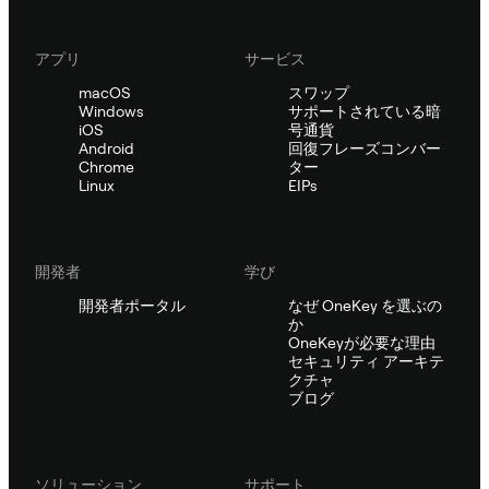
アプリ
サービス
macOS
スワップ
Windows
サポートされている暗
iOS
号通貨
Android
回復フレーズコンバー
Chrome
ター
Linux
EIPs
開発者
学び
開発者ポータル
なぜ OneKey を選ぶの
か
OneKeyが必要な理由
セキュリティ アーキテ
クチャ
ブログ
ソリューション
サポート