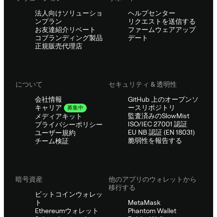
法人向けソリューショ
ヘルプセンター
ンプラン
リクエストを送信する
お友達紹介リベート
ファームウェアアップ
コブランディング製品
デート
正規販売代理店
について
セキュリティ & 透明性
会社情報
GitHub 上のオープンソ
ースリポジトリ
キャリア
募集中
監査済みのSlowMist
メディアキット
ISO/IEC 27001 認証
プライバシーポリシー
EU NB 認証 (EN 18031)
ユーザー規約
脆弱性を報告する
チーム検証
暗号資産
他のアプリのウォレットから
移行する
ビットコインウォレッ
ト
MetaMask
Ethereumウォレット
Phantom Wallet