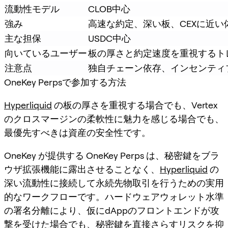
流動性モデル
CLOB中心
強み
高速な約定、深い板、CEXに近い
主な担保
USDC中心
向いているユーザー
板の厚さと約定速度を重視するト
注意点
独自チェーン依存、インセンティ
OneKey Perpsで参加する方法
Hyperliquid
の板の厚さを重視する場合でも、Vertex
のクロスマージンの柔軟性に魅力を感じる場合でも、
最優先すべきは資産の安全性です。
OneKey が提供する OneKey Perps は、秘密鍵をブラ
ウザ拡張機能に露出させることなく、
Hyperliquid
の
深い流動性に接続して永続先物取引を行うための実用
的なワークフローです。ハードウェアウォレット水準
の署名分離により、仮にdAppのフロントエンドが攻
撃を受けた場合でも、秘密鍵を直接さらすリスクを抑