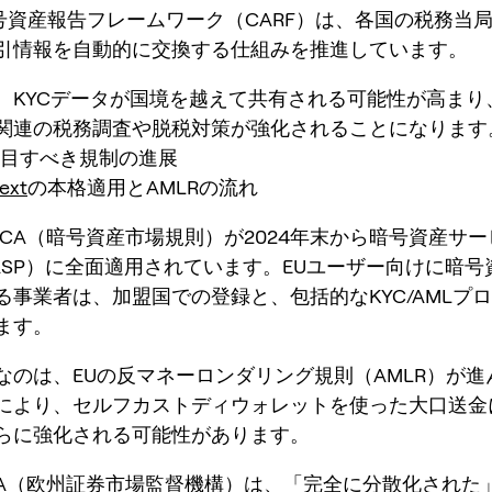
暗号資産報告フレームワーク（CARF）は、各国の税務当
引情報を自動的に交換する仕組みを推進しています。
、KYCデータが国境を越えて共有される可能性が高まり
関連の税務調査や脱税対策が強化されることになります
に注目すべき規制の進展
ext
の本格適用とAMLRの流れ
MiCA（暗号資産市場規則）が2024年末から暗号資産サ
ASP）に全面適用されています。EUユーザー向けに暗号
る事業者は、加盟国での登録と、包括的なKYC/AMLプ
ます。
なのは、EUの反マネーロンダリング規則（AMLR）が進
により、セルフカストディウォレットを使った大口送金
らに強化される可能性があります。
A
（欧州証券市場監督機構）は、「完全に分散化された