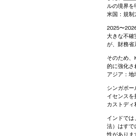
ルの境界を
米国：規制
2025〜
大きな不確
が、財務省系
そのため、
的に強化さ
アジア：地
シンガポー
イセンスを
カストディ
インドでは
法）はすで
性がありま