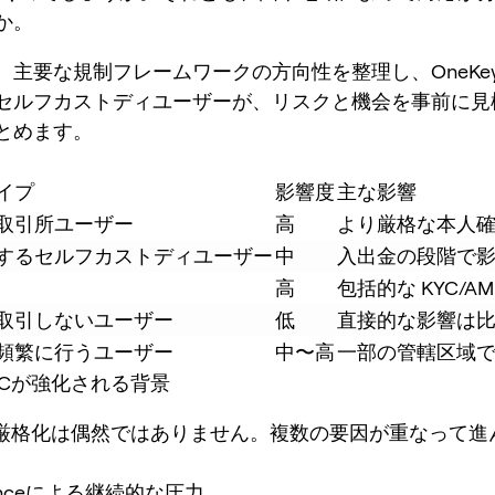
か。
、主要な規制フレームワークの方向性を整理し、OneKe
セルフカストディユーザーが、リスクと機会を事前に見
とめます。
イプ
影響度
主な影響
取引所ユーザー
高
より厳格な本人
利用するセルフカストディユーザー
中
入出金の段階で
高
包括的な KYC/
取引しないユーザー
低
直接的な影響は
を頻繁に行うユーザー
中〜高
一部の管轄区域で
YCが強化される背景
の厳格化は偶然ではありません。複数の要因が重なって進
nce
による継続的な圧力