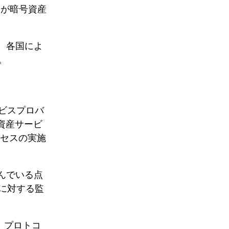
局が暗号資産
、各国によ
。
ービスプロバ
資産サービ
ロセスの実施
んでいる点
に対する監
」プロトコ