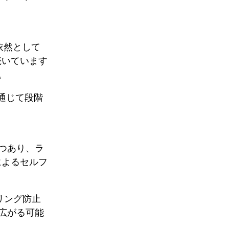
依然として
続いています
。
通じて段階
つあり、ラ
によるセルフ
リング防止
広がる可能