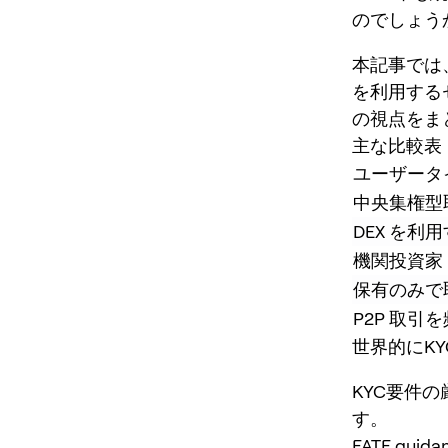
のでしょう
本記事では
を利用する
の視点をま
主な比較表
ユーザータ
中央集権型
DEX を
機関投資家
保有のみで
P2P 取引
世界的にK
KYC要件
す。
FATF guida