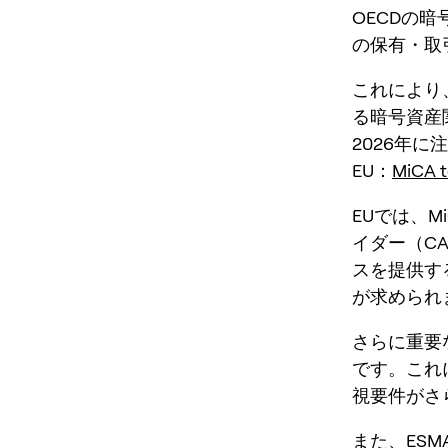
OECDの
の保有・取
これにより
る暗号資産
2026年
EU：
MiCA t
EUでは、
イダー（C
スを提供す
が求められ
さらに重要
です。これ
視要件がさ
また、
ESM