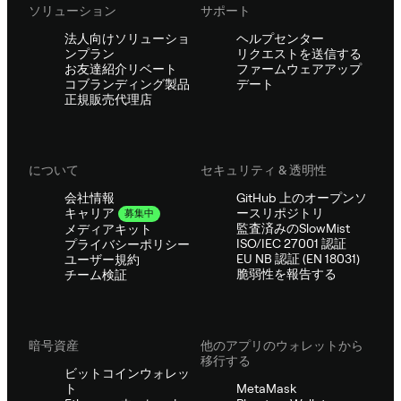
ソリューション
サポート
法人向けソリューショ
ヘルプセンター
ンプラン
リクエストを送信する
お友達紹介リベート
ファームウェアアップ
コブランディング製品
デート
正規販売代理店
について
セキュリティ & 透明性
会社情報
GitHub 上のオープンソ
ースリポジトリ
キャリア
募集中
監査済みのSlowMist
メディアキット
ISO/IEC 27001 認証
プライバシーポリシー
EU NB 認証 (EN 18031)
ユーザー規約
脆弱性を報告する
チーム検証
暗号資産
他のアプリのウォレットから
移行する
ビットコインウォレッ
ト
MetaMask