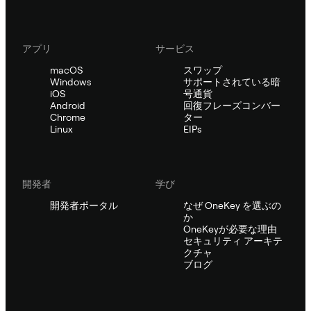
アプリ
サービス
macOS
スワップ
Windows
サポートされている暗
iOS
号通貨
Android
回復フレーズコンバー
Chrome
ター
Linux
EIPs
開発者
学び
開発者ポータル
なぜ OneKey を選ぶの
か
OneKeyが必要な理由
セキュリティ アーキテ
クチャ
ブログ