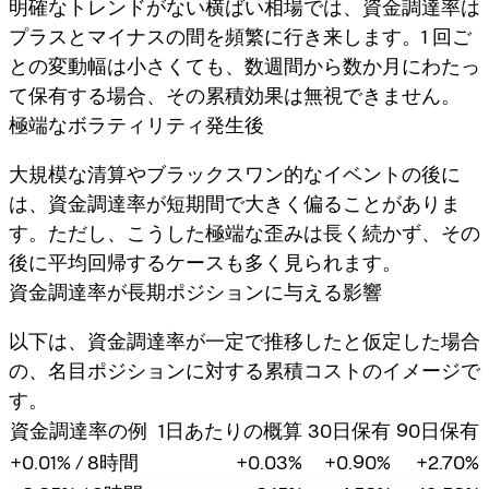
明確なトレンドがない横ばい相場では、資金調達率は
プラスとマイナスの間を頻繁に行き来します。1 回ご
との変動幅は小さくても、数週間から数か月にわたっ
て保有する場合、その累積効果は無視できません。
極端なボラティリティ発生後
大規模な清算やブラックスワン的なイベントの後に
は、資金調達率が短期間で大きく偏ることがありま
す。ただし、こうした極端な歪みは長く続かず、その
後に平均回帰するケースも多く見られます。
資金調達率が長期ポジションに与える影響
以下は、資金調達率が一定で推移したと仮定した場合
の、名目ポジションに対する累積コストのイメージで
す。
資金調達率の例
1日あたりの概算
30日保有
90日保有
+0.01% / 8時間
+0.03%
+0.90%
+2.70%