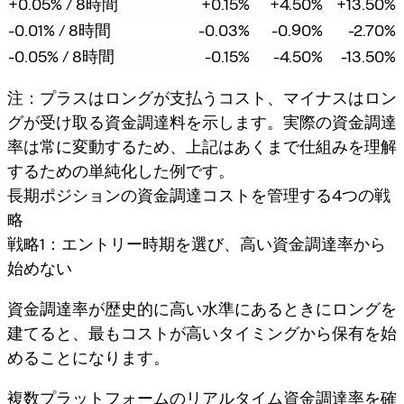
+0.05% / 8時間
+0.15%
+4.50%
+13.50%
-0.01% / 8時間
-0.03%
-0.90%
-2.70%
-0.05% / 8時間
-0.15%
-4.50%
-13.50%
注：プラスはロングが支払うコスト、マイナスはロン
グが受け取る資金調達料を示します。実際の資金調達
率は常に変動するため、上記はあくまで仕組みを理解
するための単純化した例です。
長期ポジションの資金調達コストを管理する4つの戦
略
戦略1：エントリー時期を選び、高い資金調達率から
始めない
資金調達率が歴史的に高い水準にあるときにロングを
建てると、最もコストが高いタイミングから保有を始
めることになります。
複数プラットフォームのリアルタイム資金調達率を確