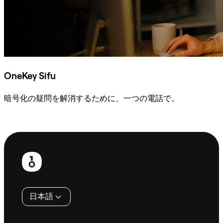
OneKey Sifu
暗号化の疑問を解消するために、一つの電話で。
Sifuに相談
フ
ッ
タ
日本語
ー