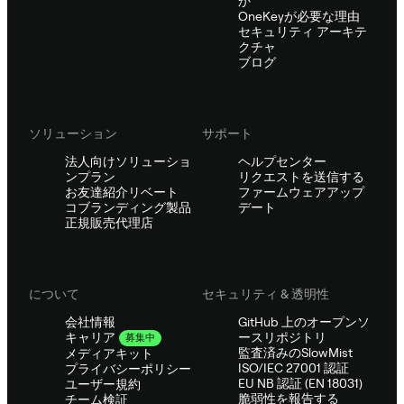
か
OneKeyが必要な理由
セキュリティ アーキテ
クチャ
ブログ
ソリューション
サポート
法人向けソリューショ
ヘルプセンター
ンプラン
リクエストを送信する
お友達紹介リベート
ファームウェアアップ
コブランディング製品
デート
正規販売代理店
について
セキュリティ & 透明性
会社情報
GitHub 上のオープンソ
ースリポジトリ
キャリア
募集中
監査済みのSlowMist
メディアキット
ISO/IEC 27001 認証
プライバシーポリシー
EU NB 認証 (EN 18031)
ユーザー規約
脆弱性を報告する
チーム検証