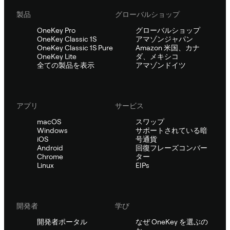
製品
グローバルショップ
OneKey Pro
グローバルショップ
OneKey Classic 1S
アマゾンジャパン
OneKey Classic 1S Pure
Amazon 米国、カナ
OneKey Lite
ダ、メキシコ
全ての製品を表示
アマゾンドイツ
アプリ
サービス
macOS
スワップ
Windows
サポートされている暗
iOS
号通貨
Android
回復フレーズコンバー
Chrome
ター
Linux
EIPs
開発者
学び
開発者ポータル
なぜ OneKey を選ぶの