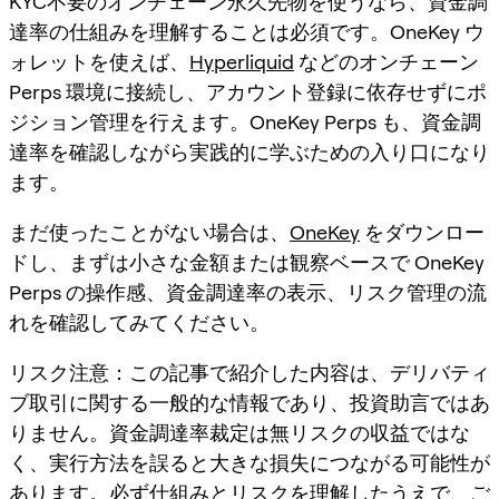
KYC不要のオンチェーン永久先物を使うなら、資金調
達率の仕組みを理解することは必須です。OneKey ウ
ォレットを使えば、
Hyperliquid
などのオンチェーン
Perps 環境に接続し、アカウント登録に依存せずにポ
ジション管理を行えます。OneKey Perps も、資金調
達率を確認しながら実践的に学ぶための入り口になり
ます。
まだ使ったことがない場合は、
OneKey
をダウンロー
ドし、まずは小さな金額または観察ベースで OneKey
Perps の操作感、資金調達率の表示、リスク管理の流
れを確認してみてください。
リスク注意：この記事で紹介した内容は、デリバティ
ブ取引に関する一般的な情報であり、投資助言ではあ
りません。資金調達率裁定は無リスクの収益ではな
く、実行方法を誤ると大きな損失につながる可能性が
あります。必ず仕組みとリスクを理解したうえで、ご