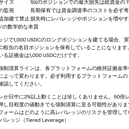
サイズ
1回のポジションでの最大損失は総資金の 1
の監視
長期保有では資金調達率のコストを必ず考
追加建て禁止
損失時にレバレッジやポジションを増やす
ッジの数学的な本質
ッジで1,000 USDCのロングポジションを建てる場合、
 USDC相当の名目ポジションを保有していることになりま
る証拠金は1,000 USDCだけです。
強制清算ラインは、各プラットフォームの維持証拠金率
によって変わります。必ず利用するプラットフォームの
確認してください。
ンが日中に2%以上動くことは珍しくありません。50倍
押し目程度の値動きでも強制清算に至る可能性がありま
ットフォームはどのように高レバレッジのリスクを管理して
バレッジ（Tiered Leverage）