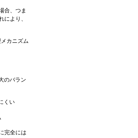
場合、つま
れにより、
理メカニズム
大のバラン
にくい
い
に完全には