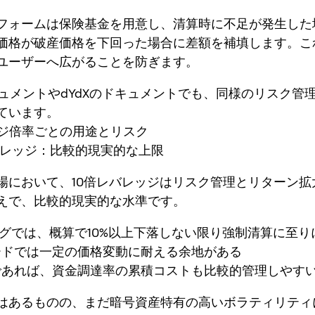
フォームは保険基金を用意し、清算時に不足が発生した
価格が破産価格を下回った場合に差額を補填します。こ
ユーザーへ広がることを防ぎます。
キュメントやdYdXのドキュメントでも、同様のリスク管
ています。
レッジ倍率ごとの用途とリスク
倍レバレッジ：比較的現実的な上限
場において、10倍レバレッジはリスク管理とリターン拡
えで、比較的現実的な水準です。
ングでは、概算で10%以上下落しない限り強制清算に至り
ードでは一定の価格変動に耐える余地がある
であれば、資金調達率の累積コストも比較的管理しやす
はあるものの、まだ暗号資産特有の高いボラティリティ