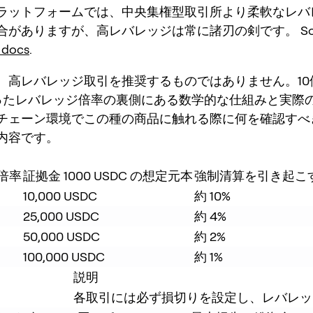
ラットフォームでは、中央集権型取引所より柔軟なレバ
がありますが、高レバレッジは常に諸刃の剣です。 Sour
 docs
.
、高レバレッジ取引を推奨するものではありません。10
いったレバレッジ倍率の裏側にある数学的な仕組みと実際
チェーン環境でこの種の商品に触れる際に何を確認すべ
内容です。
倍率
証拠金 1000 USDC の想定元本
強制清算を引き起こ
10,000 USDC
約 10%
25,000 USDC
約 4%
50,000 USDC
約 2%
100,000 USDC
約 1%
説明
各取引には必ず損切りを設定し、レバレッ