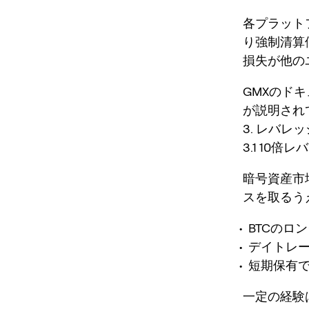
各プラット
り強制清算
損失が他の
GMXのド
が説明され
3. レバ
3.1 10
暗号資産市
スを取るう
BTCのロ
デイトレ
短期保有
一定の経験