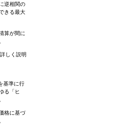
に逆相関の
できる最大
清算が間に
。
詳しく説明
）を基準に行
ゆる「ヒ
。
価格に基づ
。