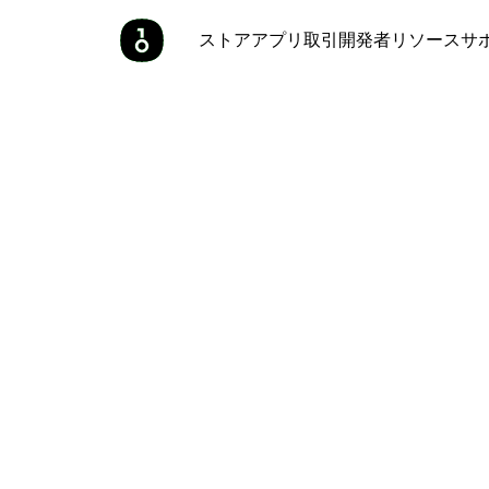
ストア
アプリ
取引
開発者
リソース
サ