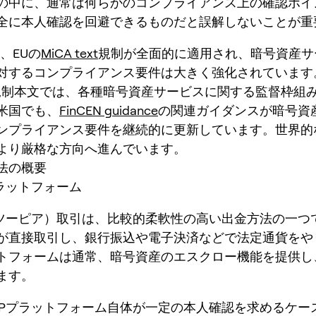
の中に、通常は何らかのコンプライアンス上の確認ポイ
全に本人確認を回避できるものだと誤解しないことが重
は、EUの
MiCA text
規制が全面的に適用され、暗号資産サ
対するコンプライアンス要件は大きく強化されています。E
A規制本文では、各種暗号資産サービスに関する監督枠組
米国でも、
FinCEN guidance
の関連ガイダンスが暗号資
ンプライアンス要件を継続的に更新しています。世界的
より厳格な方向へ進んでいます。
法の概要
プラットフォーム
アツーピア）取引は、比較的柔軟性の高い出金方法の一つ
が直接取引し、銀行振込や電子決済などで法定通貨をや
トフォームは通常、暗号資産のエスクロー機能を提供し
ます。
2Pプラットフォーム自体が一定の本人確認を求めるケー