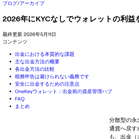
ブログ
/
アーカイブ
2026年にKYCなしでウォレットの利
最終更新 2026年5月11日
コンテンツ
出金における本質的な課題
主な出金方法の概要
各出金方法の比較
税務申告は避けられない義務です
安全に出金するための注意点
OneKeyウォレット：出金前の資産管理ハブ
FAQ
まとめ
分散型の永
通貨へ戻す
も、出金（