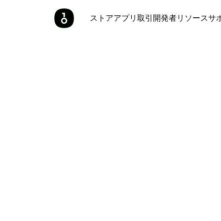
ストア
アプリ
取引
開発者
リソース
サ