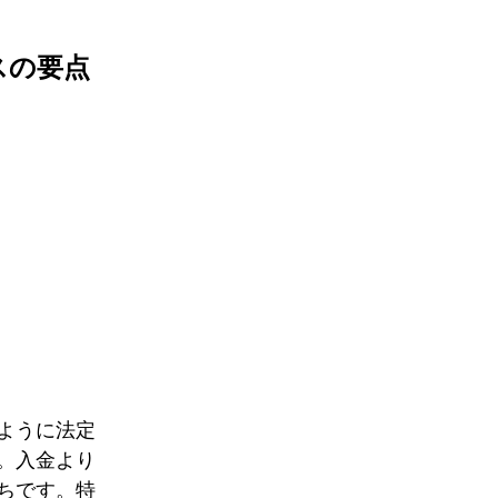
スの要点
ように法定
。入金より
ちです。特