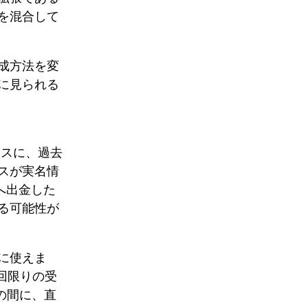
を混合して
成方法を変
に見られる
レスに、過去
スが実名情
へ出金した
る可能性が
に使えま
回限りの受
の間に、直