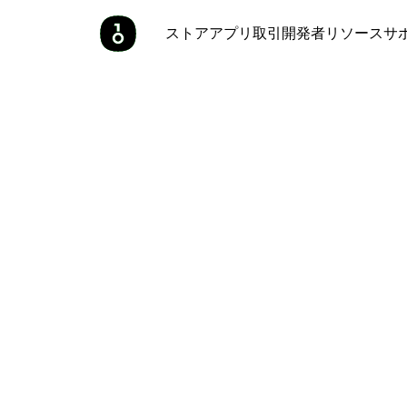
ストア
アプリ
取引
開発者
リソース
サ