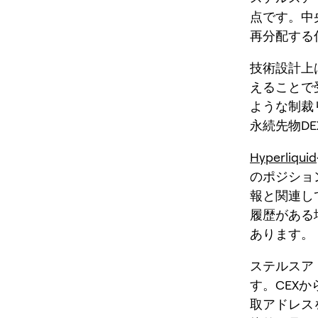
点です。中
再分配する
技術設計上
えることで
ような制裁
永続先物D
Hyperliquid
のポジショ
報と関連し
履歴がある
あります。
ステルスア
す。CEX
取アドレス