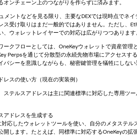
るオンチェーン上のつながりを作らずに済みます。
キュメントなどを見る限り、主要なDEXでは現時点でネイ
レス受け取りはまだ一般的ではありません。ただし、Ethe
い、ウォレットレイヤーでの対応は広がりつつあります
ワークフローとしては、OneKeyウォレットで資産管理
Key Perpsを通じて分散型の永続先物市場にアクセスす
イバシーを意識しながらも、秘密鍵管理を犠牲にしない
ドレスの使い方（現在の実装例）
、ステルスアドレスは主に関連標準に対応した専用ツー
。
スアドレスを生成する
564に対応したウォレットツールを使い、自分のメタステル
公開します。たとえば、同標準に対応するOneKeyの拡