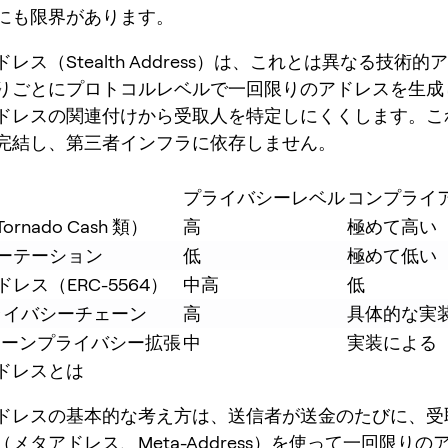
にも限界があります。
レス（Stealth Address）は、これとは異なる技術
りごとにプロトコルレベルで一回限りのアドレスを生成
ドレスの関連付けから受取人を特定しにくくします。こ
完結し、第三者インフラに依存しません。
プライバシーレベル
コンプライ
rnado Cash 類）
高
極めて高い
ーテーション
低
極めて低い
レス（ERC-5564）
中高
低
プライバシーチェーン
高
具体的な実
チェーンプライバシー拡張
中
実装による
ドレスとは
ドレスの基本的な考え方は、送信者が送金のたびに、受
メタアドレス、Meta-Address）を使って一回限りの