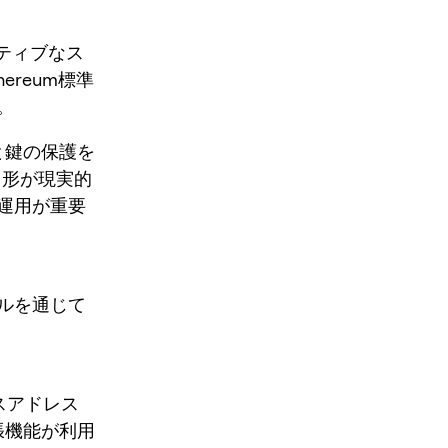
ティブなス
reum標準
。
と鍵の保護を
る形が現実的
運用が重要
ルを通じて
スアドレス
張機能が利用