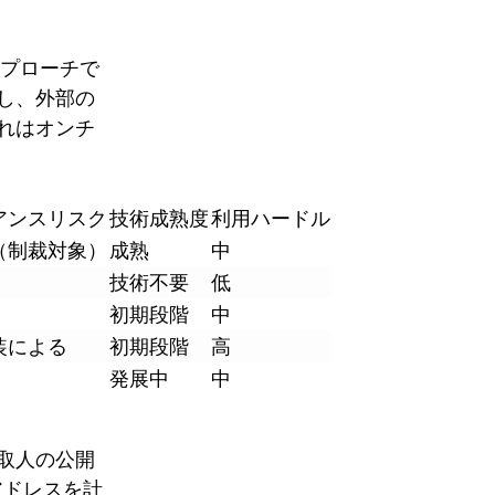
的アプローチで
し、外部の
れはオンチ
アンスリスク
技術成熟度
利用ハードル
（制裁対象）
成熟
中
技術不要
低
初期段階
中
装による
初期段階
高
発展中
中
取人の公開
アドレスを計