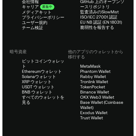
会社情報
GitHub 上のオープンソ
ースリポジトリ
キャリア
募集中
監査済みのSlowMist
メディアキット
ISO/IEC 27001 認証
プライバシーポリシー
EU NB 認証 (EN 18031)
ユーザー規約
脆弱性を報告する
チーム検証
暗号資産
他のアプリのウォレットから
移行する
ビットコインウォレッ
ト
MetaMask
Ethereumウォレット
Phantom Wallet
Solanaウォレット
Rabby Wallet
XRP ウォレット
Tronlink Wallet
USDT ウォレット
TokenPocket
BNB ウォレット
Binance Wallet
すべてのウォレットを
OKX Web3 Wallet
見る
Base Wallet (Coinbase
Wallet)
Exodus Wallet
Trust Wallet