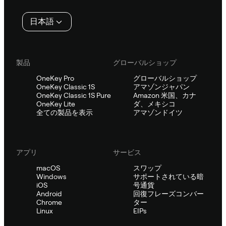
タ
日本語
ー
製品
グローバルショップ
OneKey Pro
グローバルショップ
OneKey Classic 1S
アマゾンジャパン
OneKey Classic 1S Pure
Amazon 米国、カナ
OneKey Lite
ダ、メキシコ
全ての製品を表示
アマゾンドイツ
アプリ
サービス
macOS
スワップ
Windows
サポートされている暗
iOS
号通貨
Android
回復フレーズコンバー
Chrome
ター
Linux
EIPs