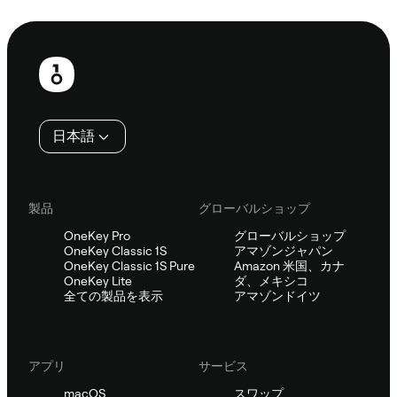
Sifuに相談
フ
ッ
タ
日本語
ー
製品
グローバルショップ
OneKey Pro
グローバルショップ
OneKey Classic 1S
アマゾンジャパン
OneKey Classic 1S Pure
Amazon 米国、カナ
OneKey Lite
ダ、メキシコ
全ての製品を表示
アマゾンドイツ
アプリ
サービス
macOS
スワップ