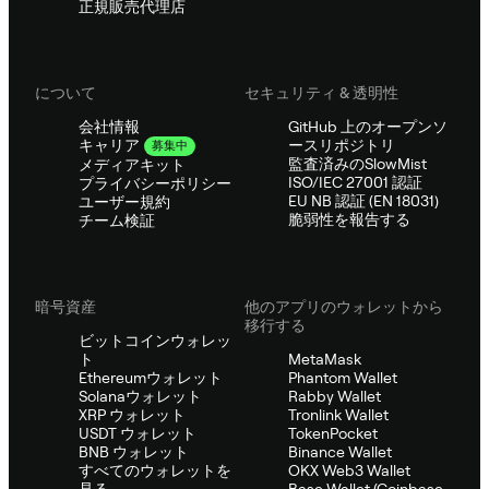
正規販売代理店
について
セキュリティ & 透明性
会社情報
GitHub 上のオープンソ
ースリポジトリ
キャリア
募集中
監査済みのSlowMist
メディアキット
ISO/IEC 27001 認証
プライバシーポリシー
EU NB 認証 (EN 18031)
ユーザー規約
脆弱性を報告する
チーム検証
暗号資産
他のアプリのウォレットから
移行する
ビットコインウォレッ
ト
MetaMask
Ethereumウォレット
Phantom Wallet
Solanaウォレット
Rabby Wallet
XRP ウォレット
Tronlink Wallet
USDT ウォレット
TokenPocket
BNB ウォレット
Binance Wallet
すべてのウォレットを
OKX Web3 Wallet
見る
Base Wallet (Coinbase