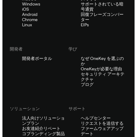
Windows
サポートされている暗
iOS
号通貨
Android
回復フレーズコンバー
Chrome
ター
Linux
EIPs
開発者
学び
開発者ポータル
なぜ OneKey を選ぶの
か
OneKeyが必要な理由
セキュリティ アーキテ
クチャ
ブログ
ソリューション
サポート
法人向けソリューショ
ヘルプセンター
ンプラン
リクエストを送信する
お友達紹介リベート
ファームウェアアップ
コブランディング製品
デート