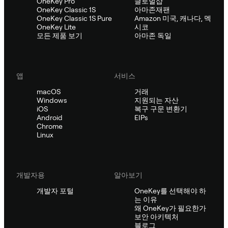
OneKey Pro
글로벌샵
OneKey Classic 1S
아마존재팬
OneKey Classic 1S Pure
Amazon 미국, 캐나다, 멕
OneKey Lite
시코
모든 제품 보기
아마존 독일
앱
서비스
macOS
거래
Windows
지원되는 자산
iOS
복구 구문 변환기
Android
EIPs
Chrome
Linux
개발자용
알아보기
개발자 포털
OneKey를 선택해야 하
는 이유
왜 OneKey가 필요한가
보안 아키텍처
블로그