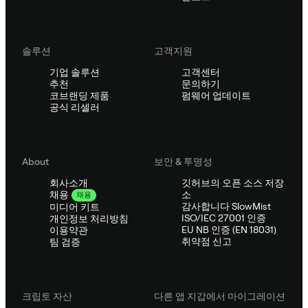
솔루션
고객지원
기업 솔루션
고객센터
추천
문의하기
코브랜딩 제품
펌웨어 업데이트
공식 리셀러
About
보안 & 투명성
회사소개
깃허브의 오픈 소스 저장
소
채용
채용
감사합니다 SlowMist
미디어 키트
ISO/IEC 27001 인증
개인정보 처리방침
EU NB 인증 (EN 18031)
이용약관
취약점 신고
팀 검증
크립토 자산
다른 앱 지갑에서 마이그레이션