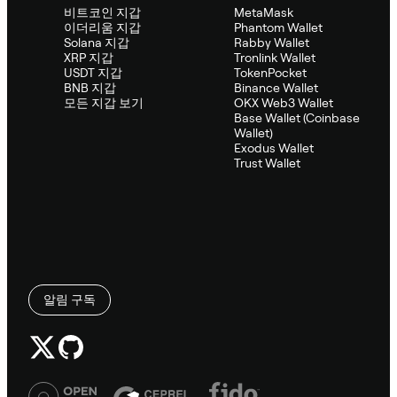
비트코인 지갑
MetaMask
이더리움 지갑
Phantom Wallet
Solana 지갑
Rabby Wallet
XRP 지갑
Tronlink Wallet
USDT 지갑
TokenPocket
BNB 지갑
Binance Wallet
모든 지갑 보기
OKX Web3 Wallet
Base Wallet (Coinbase
Wallet)
Exodus Wallet
Trust Wallet
알림 구독