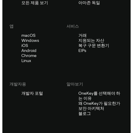
모든 제품 보기
아마존 독일
앱
서비스
macOS
거래
Windows
지원되는 자산
iOS
복구 구문 변환기
Android
EIPs
Chrome
Linux
개발자용
알아보기
개발자 포털
OneKey를 선택해야 하
는 이유
왜 OneKey가 필요한가
보안 아키텍처
블로그