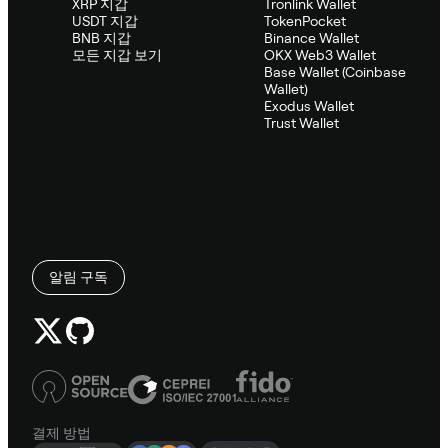
XRP 지갑
Tronlink Wallet
USDT 지갑
TokenPocket
BNB 지갑
Binance Wallet
모든 지갑 보기
OKX Web3 Wallet
Base Wallet (Coinbase
Wallet)
Exodus Wallet
Trust Wallet
알림 구독
결제 방법