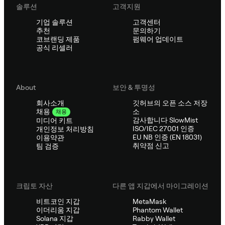
솔루션
고객지원
기업 솔루션
고객센터
추천
문의하기
코브랜딩 제품
펌웨어 업데이트
공식 리셀러
About
보안 & 투명성
회사소개
깃허브의 오픈 소스 저장
소
채용
채용
감사합니다 SlowMist
미디어 키트
ISO/IEC 27001 인증
개인정보 처리방침
EU NB 인증 (EN 18031)
이용약관
취약점 신고
팀 검증
크립토 자산
다른 앱 지갑에서 마이그레이션
비트코인 지갑
MetaMask
이더리움 지갑
Phantom Wallet
Solana 지갑
Rabby Wallet