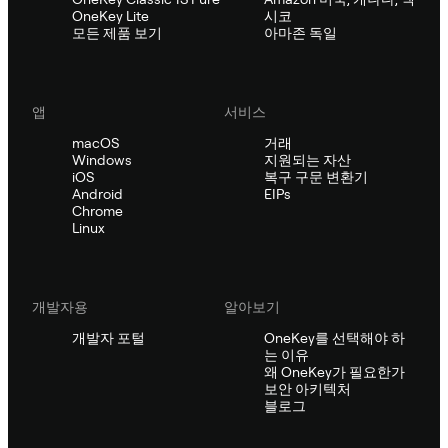
OneKey Lite
시코
모든 제품 보기
아마존 독일
앱
서비스
macOS
거래
Windows
지원되는 자산
iOS
복구 구문 변환기
Android
EIPs
Chrome
Linux
개발자용
알아보기
개발자 포털
OneKey를 선택해야 하
는 이유
왜 OneKey가 필요한가
보안 아키텍처
블로그