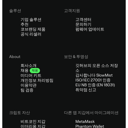
솔루션
고객지원
기업 솔루션
고객센터
추천
문의하기
코브랜딩 제품
펌웨어 업데이트
공식 리셀러
About
보안 & 투명성
회사소개
깃허브의 오픈 소스 저장
소
채용
채용
감사합니다 SlowMist
미디어 키트
ISO/IEC 27001 인증
개인정보 처리방침
EU NB 인증 (EN 18031)
이용약관
취약점 신고
팀 검증
크립토 자산
다른 앱 지갑에서 마이그레이션
비트코인 지갑
MetaMask
이더리움 지갑
Phantom Wallet