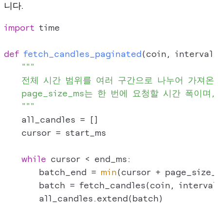
니다.
import
 time

def
fetch_candles_paginated
(
coin, interval
"""

    전체 시간 범위를 여러 구간으로 나누어 가져온 
    page_size_ms는 한 번에 요청할 시간 폭이며,
    """
    all_candles = []

    cursor = start_ms

while
 cursor < end_ms:

        batch_end = 
min
(cursor + page_size_
        batch = fetch_candles(coin, interval
        all_candles.extend(batch)
