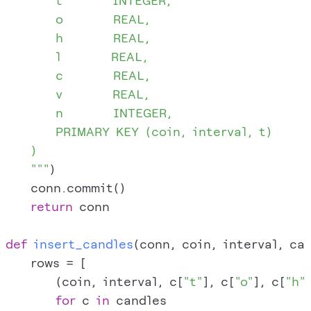
        t        INTEGER,

        o        REAL,

        h        REAL,

        l        REAL,

        c        REAL,

        v        REAL,

        n        INTEGER,

        PRIMARY KEY (coin, interval, t)

    )

    """
)

    conn.commit()

return
 conn

def
insert_candles
(
conn, coin, interval, ca
    rows = [

        (coin, interval, c[
"t"
], c[
"o"
], c[
"h"
for
 c 
in
 candles
