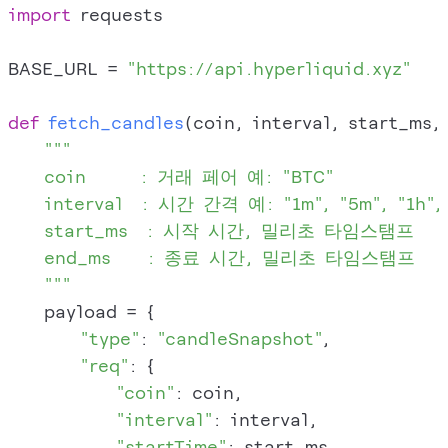
import
 requests

BASE_URL = 
"https://api.hyperliquid.xyz"
def
fetch_candles
(
coin, interval, start_ms,
"""

    coin      : 거래 페어 예: "BTC"

    interval  : 시간 간격 예: "1m", "5m", "1h", 
    start_ms  : 시작 시간, 밀리초 타임스탬프

    end_ms    : 종료 시간, 밀리초 타임스탬프

    """
    payload = {

"type"
: 
"candleSnapshot"
,

"req"
: {

"coin"
: coin,

"interval"
: interval,

"startTime"
: start_ms,
