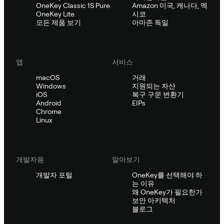
OneKey Classic 1S Pure
Amazon 미국, 캐나다, 멕
OneKey Lite
시코
모든 제품 보기
아마존 독일
앱
서비스
macOS
거래
Windows
지원되는 자산
iOS
복구 구문 변환기
Android
EIPs
Chrome
Linux
개발자용
알아보기
개발자 포털
OneKey를 선택해야 하
는 이유
왜 OneKey가 필요한가
보안 아키텍처
블로그