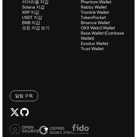
이더리움 지갑
Phantom Wallet
Solana 지갑
Rabby Wallet
XRP 지갑
Tronlink Wallet
USDT 지갑
TokenPocket
BNB 지갑
Binance Wallet
모든 지갑 보기
OKX Web3 Wallet
Base Wallet (Coinbase
Wallet)
Exodus Wallet
Trust Wallet
알림 구독