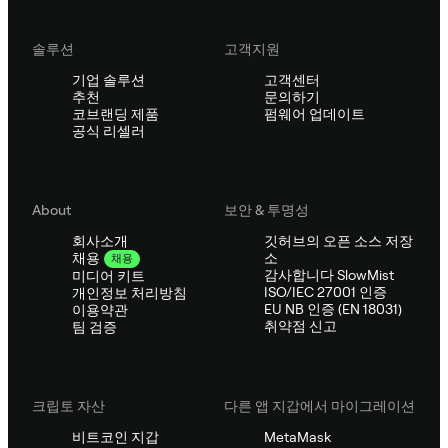
솔루션
고객지원
기업 솔루션
고객센터
추천
문의하기
코브랜딩 제품
펌웨어 업데이트
공식 리셀러
About
보안 & 투명성
회사소개
깃허브의 오픈 소스 저장
소
채용
채용
감사합니다 SlowMist
미디어 키트
ISO/IEC 27001 인증
개인정보 처리방침
EU NB 인증 (EN 18031)
이용약관
취약점 신고
팀 검증
크립토 자산
다른 앱 지갑에서 마이그레이션
비트코인 지갑
MetaMask