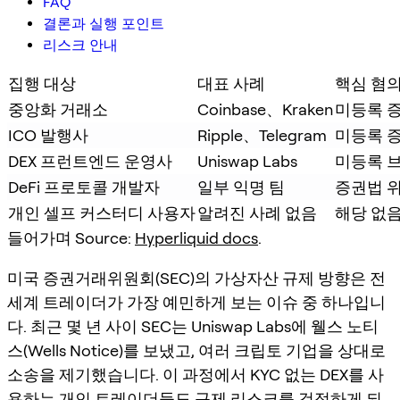
FAQ
결론과 실행 포인트
리스크 안내
집행 대상
대표 사례
핵심 혐
중앙화 거래소
Coinbase、Kraken
미등록 
ICO 발행사
Ripple、Telegram
미등록 
DEX 프런트엔드 운영사
Uniswap Labs
미등록 
DeFi 프로토콜 개발자
일부 익명 팀
증권법 
개인 셀프 커스터디 사용자
알려진 사례 없음
해당 없
들어가며 Source:
Hyperliquid docs
.
미국 증권거래위원회(SEC)의 가상자산 규제 방향은 전
세계 트레이더가 가장 예민하게 보는 이슈 중 하나입니
다. 최근 몇 년 사이 SEC는 Uniswap Labs에 웰스 노티
스(Wells Notice)를 보냈고, 여러 크립토 기업을 상대로
소송을 제기했습니다. 이 과정에서 KYC 없는 DEX를 사
용하는 개인 트레이더들도 규제 리스크를 걱정하게 되