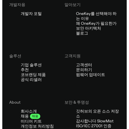
개발자용
알아보기
개발자 포털
OneKey를 선택해야 하
는 이유
왜 OneKey가 필요한가
보안 아키텍처
블로그
솔루션
고객지원
기업 솔루션
고객센터
추천
문의하기
코브랜딩 제품
펌웨어 업데이트
공식 리셀러
About
보안 & 투명성
회사소개
깃허브의 오픈 소스 저장
소
채용
채용
감사합니다 SlowMist
미디어 키트
ISO/IEC 27001 인증
개인정보 처리방침