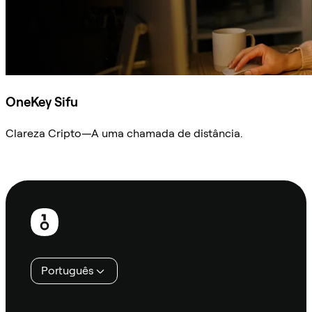
OneKey Sifu
Clareza Cripto—A uma chamada de distância.
Ask Sifu
Rodapé
Português