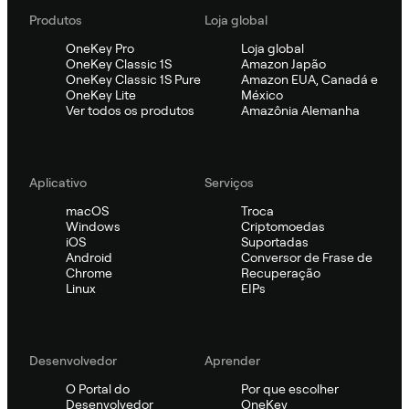
Produtos
Loja global
OneKey Pro
Loja global
OneKey Classic 1S
Amazon Japão
OneKey Classic 1S Pure
Amazon EUA, Canadá e
OneKey Lite
México
Ver todos os produtos
Amazônia Alemanha
Aplicativo
Serviços
macOS
Troca
Windows
Criptomoedas
iOS
Suportadas
Android
Conversor de Frase de
Chrome
Recuperação
Linux
EIPs
Desenvolvedor
Aprender
O Portal do
Por que escolher
Desenvolvedor
OneKey