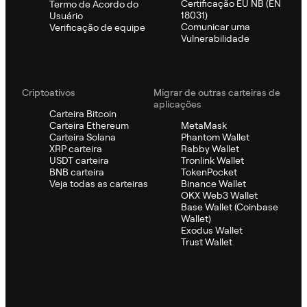
Certificação EU NB (EN
Termo de Acordo do
18031)
Usuário
Comunicar uma
Verificação de equipe
Vulnerabilidade
Criptoativos
Migrar de outras carteiras de
aplicações
Carteira Bitcoin
Carteira Ethereum
MetaMask
Carteira Solana
Phantom Wallet
XRP carteira
Rabby Wallet
USDT carteira
Tronlink Wallet
BNB carteira
TokenPocket
Veja todas as carteiras
Binance Wallet
OKX Web3 Wallet
Base Wallet (Coinbase
Wallet)
Exodus Wallet
Trust Wallet