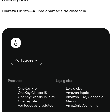
Clareza Cripto—A uma chamada de distância.
Ask Sifu
Rodapé
Português
Produtos
Loja global
OneKey Pro
Loja global
OneKey Classic 1S
Amazon Japão
OneKey Classic 1S Pure
Amazon EUA, Canadá e
OneKey Lite
México
Ver todos os produtos
Amazônia Alemanha