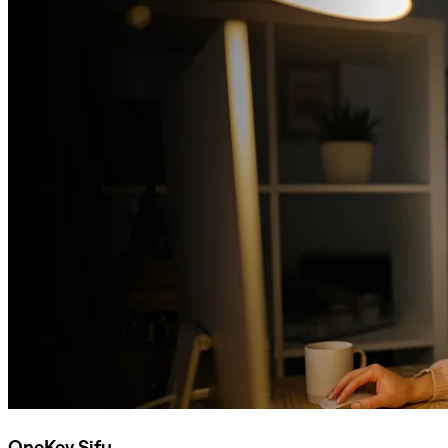
OneKey Sifu