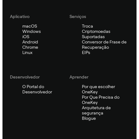
Aplicativo
Serviços
macOS
Troca
Windows
Criptomoedas
iOS
Suportadas
Android
Conversor de Frase de
Chrome
Recuperação
Linux
EIPs
Desenvolvedor
Aprender
O Portal do
Por que escolher
Desenvolvedor
OneKey
Por Que Precisa do
OneKey
Arquitetura de
segurança
Blogue