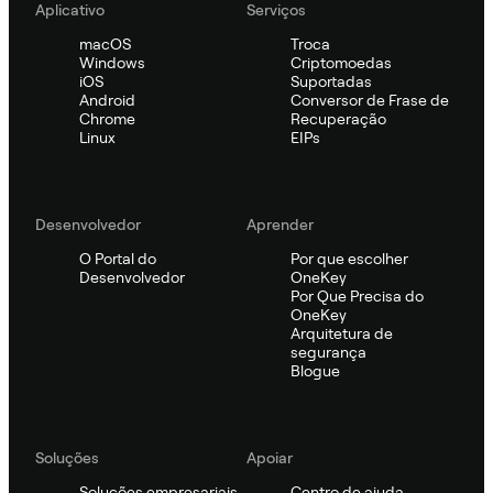
Aplicativo
Serviços
macOS
Troca
Windows
Criptomoedas
iOS
Suportadas
Android
Conversor de Frase de
Chrome
Recuperação
Linux
EIPs
Desenvolvedor
Aprender
O Portal do
Por que escolher
Desenvolvedor
OneKey
Por Que Precisa do
OneKey
Arquitetura de
segurança
Blogue
Soluções
Apoiar
Soluções empresariais
Centro de ajuda