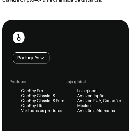
Clareza Cripto—A uma chamada de distância.
Ask Sifu
Rodapé
Português
Produtos
Loja global
OneKey Pro
Loja global
OneKey Classic 1S
Amazon Japão
OneKey Classic 1S Pure
Amazon EUA, Canadá e
OneKey Lite
México
Ver todos os produtos
Amazônia Alemanha