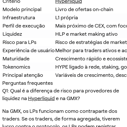
Critério
Hyperliquid
Modelo principal
Livro de ofertas on-chain
Infraestrutura
L1 própria
Perfil de execução
Mais próximo de CEX, com foco
Liquidez
HLP e market making ativo
Risco para LPs
Risco de estratégias de mark
Experiência de usuário
Melhor para traders ativos e 
Maturidade
Crescimento rápido e ecossis
Tokenomics
HYPE ligado à rede, staking, g
Principal atenção
Variáveis de crescimento, desc
Perguntas frequentes
Q1: Qual é a diferença de risco para provedores de
liquidez na
Hyperliquid
e na GMX?
Na GMX, os LPs funcionam como contraparte dos
traders. Se os traders, de forma agregada, tiverem
lucro contra o protocolo, os LPs podem registrar