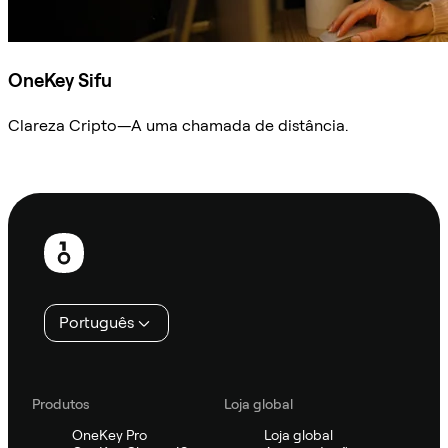
OneKey Sifu
Clareza Cripto—A uma chamada de distância.
Ask Sifu
Rodapé
Português
Produtos
Loja global
OneKey Pro
Loja global