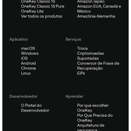
OneKey Classic 1S
Amazon Japão
OneKey Classic 1S Pure
Amazon EUA, Canadá e
OneKey Lite
México
Ver todos os produtos
Amazônia Alemanha
Aplicativo
Serviços
macOS
Troca
Windows
Criptomoedas
iOS
Suportadas
Android
Conversor de Frase de
Chrome
Recuperação
Linux
EIPs
Desenvolvedor
Aprender
O Portal do
Por que escolher
Desenvolvedor
OneKey
Por Que Precisa do
OneKey
Arquitetura de
segurança