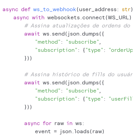
async
def
ws_to_webhook
(
user_address: 
str
):
async
with
 websockets.connect(WS_URL) 
# Assina atualizações de ordens do 
await
 ws.send(json.dumps({

"method"
: 
"subscribe"
,

"subscription"
: {
"type"
: 
"orderUp
        }))

# Assina histórico de fills do usuár
await
 ws.send(json.dumps({

"method"
: 
"subscribe"
,

"subscription"
: {
"type"
: 
"userFill
        }))

async
for
 raw 
in
 ws:

            event = json.loads(raw)
