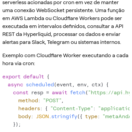
serverless acionadas por cron em vez de manter
uma conexão WebSocket persistente. Uma função
em AWS Lambda ou Cloudflare Workers pode ser
executada em intervalos definidos, consultar a API
REST da Hyperliquid, processar os dados e enviar
alertas para Slack, Telegram ou sistemas internos.
Exemplo com Cloudflare Worker executando a cada
hora via cron:
export
default
 {

async
scheduled
(
event, env, ctx
) {

const
 resp = 
await
fetch
(
"https://api.hy
method
: 
"POST"
,

headers
: { 
"Content-Type"
: 
"applicatio
body
: 
JSON
.
stringify
({ 
type
: 
"metaAndA
    });
