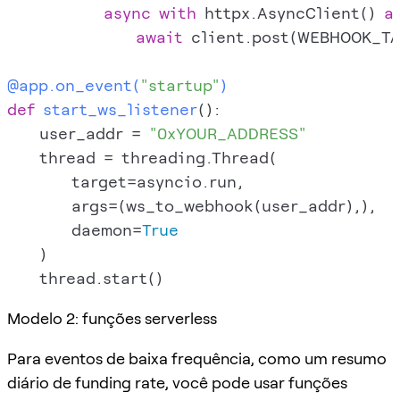
async
with
 httpx.AsyncClient() 
a
await
 client.post(WEBHOOK_TA
@app.on_event(
"startup"
)
def
start_ws_listener
():

    user_addr = 
"0xYOUR_ADDRESS"
    thread = threading.Thread(

        target=asyncio.run,

        args=(ws_to_webhook(user_addr),),

        daemon=
True
    )

Modelo 2: funções serverless
Para eventos de baixa frequência, como um resumo
diário de funding rate, você pode usar funções