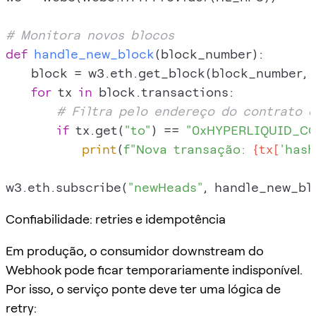
# Monitora novos blocos
def
handle_new_block
(
block_number
):

    block = w3.eth.get_block(block_number, 
for
 tx 
in
 block.transactions:

# Filtra pelo endereço do contrato d
if
 tx.get(
"to"
) == 
"0xHYPERLIQUID_C
print
(
f"Nova transação: 
{tx[
'hash
w3.eth.subscribe(
"newHeads"
Confiabilidade: retries e idempotência
Em produção, o consumidor downstream do
Webhook pode ficar temporariamente indisponível.
Por isso, o serviço ponte deve ter uma lógica de
retry: