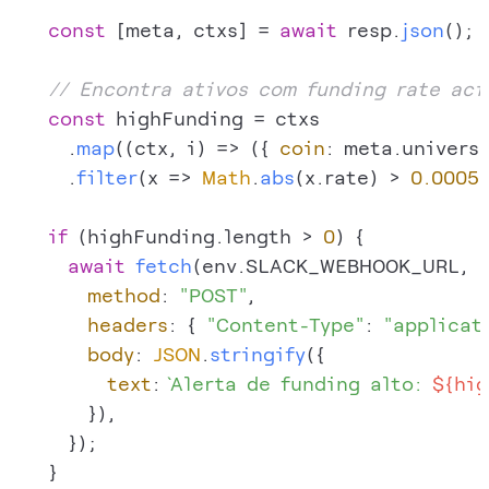
const
 [meta, ctxs] = 
await
 resp.
json
();

// Encontra ativos com funding rate aci
const
 highFunding = ctxs

      .
map
(
(
ctx, i
) =>
 ({ 
coin
: meta.
univers
      .
filter
(
x
 =>
Math
.
abs
(x.
rate
) > 
0.0005
)
if
 (highFunding.
length
 > 
0
) {

await
fetch
(env.
SLACK_WEBHOOK_URL
, {

method
: 
"POST"
,

headers
: { 
"Content-Type"
: 
"applicat
body
: 
JSON
.
stringify
({

text
: 
`Alerta de funding alto: 
${hig
        }),

      });

    }
