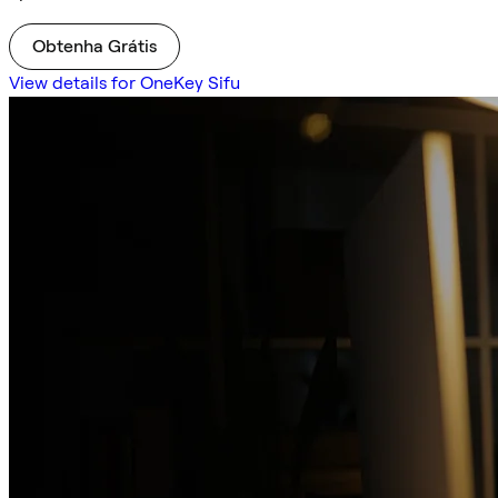
Obtenha Grátis
View details for OneKey Sifu