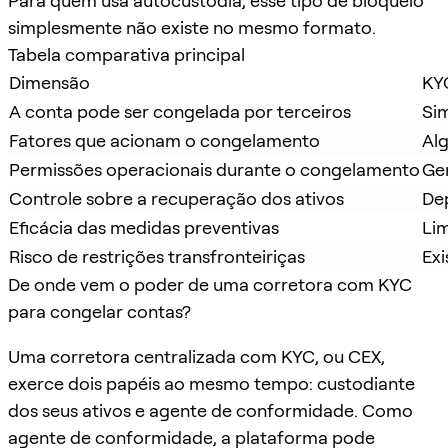
Para quem usa autocustódia, esse tipo de bloqueio
simplesmente não existe no mesmo formato.
Tabela comparativa principal
Dimensão
KY
A conta pode ser congelada por terceiros
Sim
Fatores que acionam o congelamento
Alg
Permissões operacionais durante o congelamento
Ge
Controle sobre a recuperação dos ativos
De
Eficácia das medidas preventivas
Lim
Risco de restrições transfronteiriças
Exi
De onde vem o poder de uma corretora com KYC
para congelar contas?
Uma corretora centralizada com KYC, ou CEX,
exerce dois papéis ao mesmo tempo: custodiante
dos seus ativos e agente de conformidade. Como
agente de conformidade, a plataforma pode