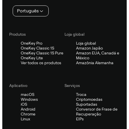
Português
Produtos
Loja global
OneKey Pro
Loja global
OneKey Classic 1S
Amazon Japão
OneKey Classic 1S Pure
Amazon EUA, Canadá e
OneKey Lite
México
Ver todos os produtos
Amazônia Alemanha
Aplicativo
Serviços
macOS
Troca
Windows
Criptomoedas
iOS
Suportadas
Android
Conversor de Frase de
Chrome
Recuperação
Linux
EIPs