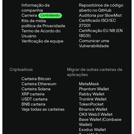
Informação da
Repositórios de código
companhia
aberto no GitHub
Auditoria por SlowMist
Carreira
Contratando
Certificado ISO/IEC
Kits de mídia
27001
política de Privacidade
Certificação EU NB (EN
Termo de Acordo do
18031)
Usuário
Comunicar uma
Verificação de equipe
Vulnerabilidade
Criptoativos
Migrar de outras carteiras de
aplicações
Carteira Bitcoin
Carteira Ethereum
MetaMask
Carteira Solana
Phantom Wallet
XRP carteira
Rabby Wallet
USDT carteira
Tronlink Wallet
BNB carteira
TokenPocket
Veja todas as carteiras
Binance Wallet
OKX Web3 Wallet
Base Wallet (Coinbase
Wallet)
Exodus Wallet