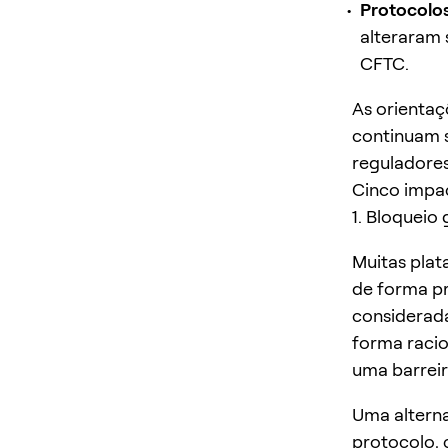
Protocolos
alteraram 
CFTC.
As orienta
continuam 
reguladores
Cinco impa
1. Bloqueio
Muitas pla
de forma pr
considerada
forma racio
uma barreir
Uma alterna
protocolo, 