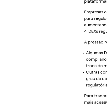
plataformas
Empresas c
para regula
aumentand
4. DEXs reg
A pressão r
Algumas D
compliance
troca de m
Outras co
grau de de
regulatória
Para trader
mais acessí