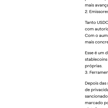
mais avança
2. Emissor
Tanto USDC,
com autorid
Com o aumen
mais concr
Esse é um d
stablecoins
próprias.
3. Ferramen
Depois das 
de privacid
sancionado
marcado por