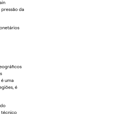
ain
e pressão da
onetários
eográficos
s
a é uma
egiões, é
 do
 técnico