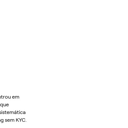
entrou em
 que
sistemática
ng sem KYC.