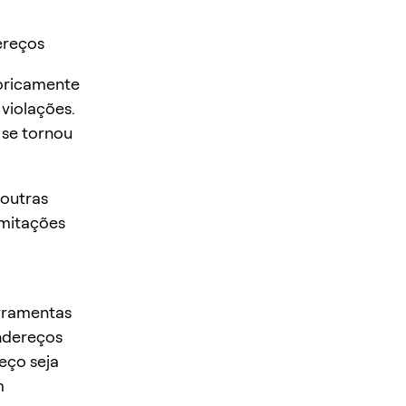
ereços
toricamente
violações.
 se tornou
 outras
imitações
erramentas
endereços
eço seja
m