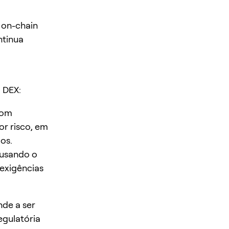
 on-chain
ntinua
 DEX:
com
or risco, em
os.
 usando o
 exigências
de a ser
egulatória