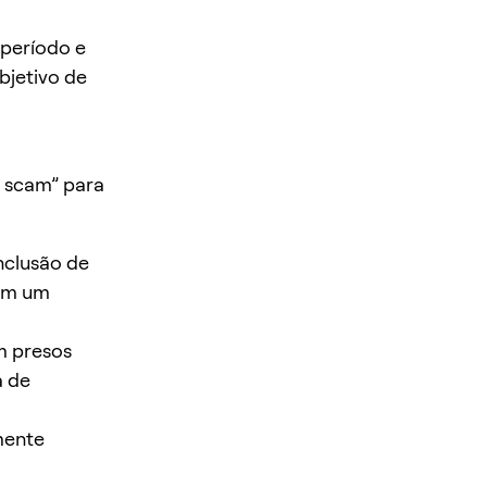
 período e
bjetivo de
s scam” para
nclusão de
ram um
m presos
a de
mente