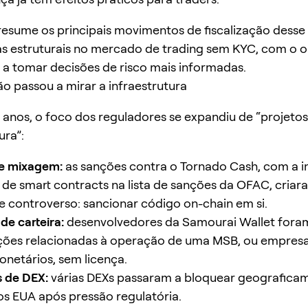
 resume os principais movimentos de fiscalização desse
 estruturais no mercado de trading sem KYC, com o o
 a tomar decisões de risco mais informadas.
ão passou a mirar a infraestrutura
 anos, o foco dos reguladores se expandiu de “projeto
ura”:
de mixagem:
as sanções contra o Tornado Cash, com a i
de smart contracts na lista de sanções da OFAC, cria
 controverso: sancionar código on-chain em si.
de carteira:
desenvolvedores da Samourai Wallet fora
ções relacionadas à operação de uma MSB, ou empres
onetários, sem licença.
 de DEX:
várias DEXs passaram a bloquear geografica
os EUA após pressão regulatória.