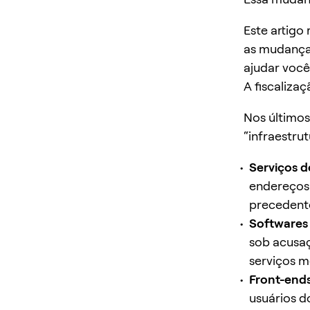
Este artigo
as mudanças
ajudar você
A fiscalizaç
Nos últimos
“infraestrut
Serviços 
endereços 
precedente
Softwares 
sob acusa
serviços m
Front-ends
usuários d