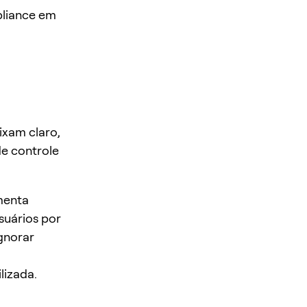
pliance em
ixam claro,
de controle
menta
suários por
ignorar
lizada.