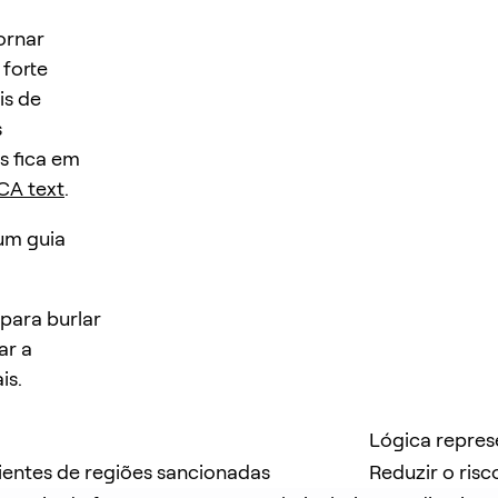
ornar
 forte
is de
s
s fica em
CA text
.
 um guia
para burlar
ar a
is.
Lógica repres
ientes de regiões sancionadas
Reduzir o ris