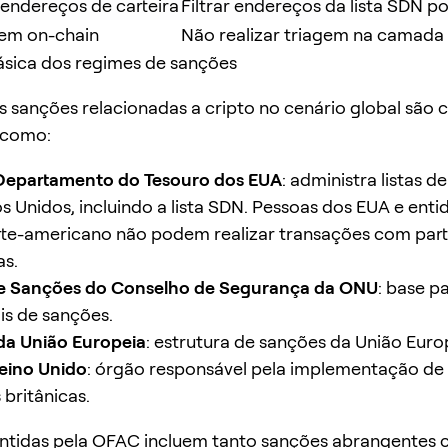
endereços de carteira
Filtrar endereços da lista SDN 
gem on-chain
Não realizar triagem na camada 
ásica dos regimes de sanções
is sanções relacionadas a cripto no cenário global são
 como:
Departamento do Tesouro dos EUA
: administra listas d
s Unidos, incluindo a lista SDN. Pessoas dos EUA e ent
rte-americano não podem realizar transações com par
as.
e Sanções do Conselho de Segurança da ONU
: base p
ais de sanções.
da União Europeia
: estrutura de sanções da União Euro
eino Unido
: órgão responsável pela implementação de
 britânicas.
antidas pela OFAC incluem tanto sanções abrangentes 