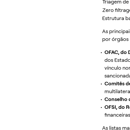
Triagem de 
Zero filtra
Estrutura b
As principa
por órgãos
OFAC, do 
dos Estado
vínculo no
sancionad
Comitês d
multilater
Conselho 
OFSI, do R
financeiras
As listas m