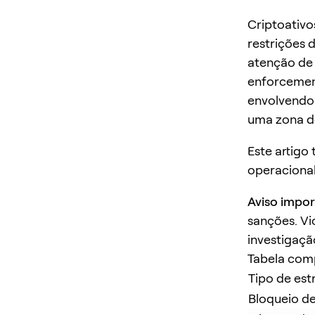
Criptoativ
restrições 
atenção de 
enforcemen
envolvendo 
uma zona d
Este artigo
operacional
Aviso impor
sanções. Vi
investigaçã
Tabela comp
Tipo de est
Bloqueio de