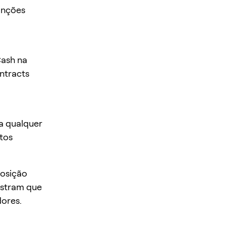
anções
Cash na
ntracts
a qualquer
tos
posição
stram que
ores.