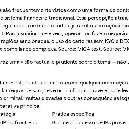
os são frequentemente vistos como uma forma de cont
do sistema financeiro tradicional. Essa percepção atraiu
reguladores no mundo todo e já resultou em ações rea
t. Para usuários que vivem, operam ou fazem negócio
regiões sancionadas, o uso de carteiras sem KYC e DEX
e compliance complexa. Source:
MiCA text
. Source:
Mi
 traz uma visão factual e prudente sobre o tema — não
.
tante:
este conteúdo não oferece qualquer orientação 
olar regras de sanções é uma infração grave e pode lev
o criminal, multas elevadas e outras consequências lega
arativa principal
ratégia
Prática específica
 IP no front-end
Bloquear o acesso de IPs proven