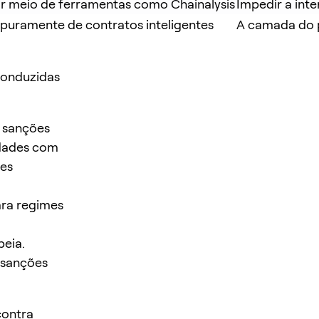
por meio de ferramentas como Chainalysis
Impedir a int
puramente de contratos inteligentes
A camada do p
 conduzidas
e sanções
idades com
tes
ara regimes
peia.
 sanções
contra