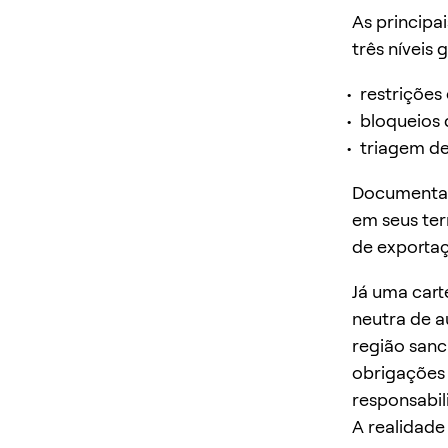
As princip
três níveis g
restrições
bloqueios 
triagem de
Documenta
em seus ter
de exportaç
Já uma cart
neutra de a
região sanc
obrigações
responsabil
A realidade