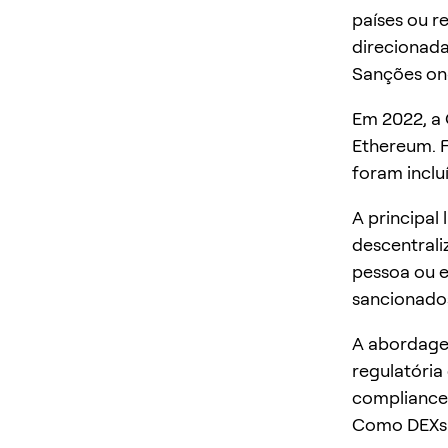
países ou r
direcionada
Sanções on
Em 2022, a
Ethereum. F
foram inclu
A principal
descentrali
pessoa ou e
sancionados
A abordagem
regulatória
compliance
Como DEXs e