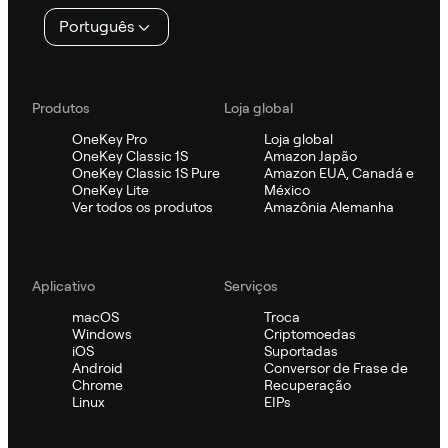
Português
Produtos
Loja global
OneKey Pro
Loja global
OneKey Classic 1S
Amazon Japão
OneKey Classic 1S Pure
Amazon EUA, Canadá e
OneKey Lite
México
Ver todos os produtos
Amazônia Alemanha
Aplicativo
Serviços
macOS
Troca
Windows
Criptomoedas
iOS
Suportadas
Android
Conversor de Frase de
Chrome
Recuperação
Linux
EIPs