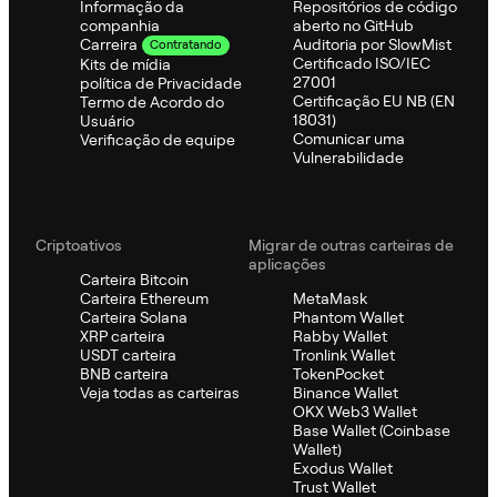
Informação da
Repositórios de código
companhia
aberto no GitHub
Auditoria por SlowMist
Carreira
Contratando
Certificado ISO/IEC
Kits de mídia
27001
política de Privacidade
Certificação EU NB (EN
Termo de Acordo do
18031)
Usuário
Comunicar uma
Verificação de equipe
Vulnerabilidade
Criptoativos
Migrar de outras carteiras de
aplicações
Carteira Bitcoin
Carteira Ethereum
MetaMask
Carteira Solana
Phantom Wallet
XRP carteira
Rabby Wallet
USDT carteira
Tronlink Wallet
BNB carteira
TokenPocket
Veja todas as carteiras
Binance Wallet
OKX Web3 Wallet
Base Wallet (Coinbase
Wallet)
Exodus Wallet
Trust Wallet