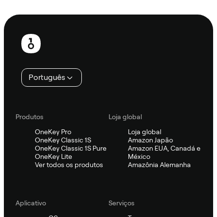
Ask Sifu
Rodapé
Português
Produtos
Loja global
OneKey Pro
Loja global
OneKey Classic 1S
Amazon Japão
OneKey Classic 1S Pure
Amazon EUA, Canadá e
OneKey Lite
México
Ver todos os produtos
Amazônia Alemanha
Aplicativo
Serviços