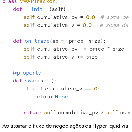
class
VWAPTracker
:

def
__init__
(
self
):

self
.cumulative_pv = 
0.0
# soma de 
self
.cumulative_v = 
0.0
# soma de 
def
on_trade
(
self, price, size
):

self
.cumulative_pv += price * size

self
.cumulative_v += size

    @property
def
vwap
(
self
):

if
self
.cumulative_v == 
0
:

return
None
return
self
.cumulative_pv / 
self
Ao assinar o fluxo de negociações da
Hyperliquid
via