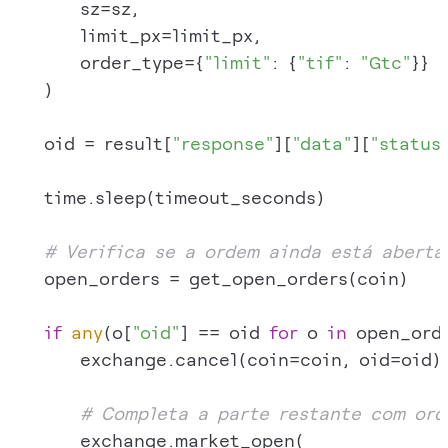
        sz=sz,

        limit_px=limit_px,

        order_type={
"limit"
: {
"tif"
: 
"Gtc"
}}

    )

    oid = result[
"response"
][
"data"
][
"status
    time.sleep(timeout_seconds)

# Verifica se a ordem ainda está aberta
    open_orders = get_open_orders(coin)

if
any
(o[
"oid"
] == oid 
for
 o 
in
 open_orde
        exchange.cancel(coin=coin, oid=oid)

# Completa a parte restante com or
        exchange.market_open(
