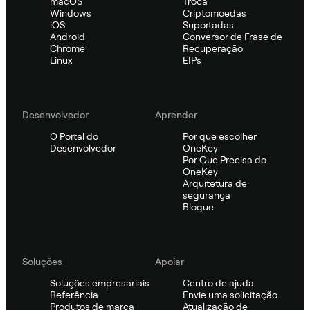
macOS
Troca
Windows
Criptomoedas
iOS
Suportadas
Android
Conversor de Frase de
Chrome
Recuperação
Linux
EIPs
Desenvolvedor
Aprender
O Portal do
Por que escolher
Desenvolvedor
OneKey
Por Que Precisa do
OneKey
Arquitetura de
segurança
Blogue
Soluções
Apoiar
Soluções empresariais
Centro de ajuda
Referência
Envie uma solicitação
Produtos de marca
Atualização de