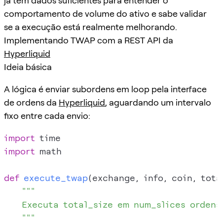
já tem dados suficientes para entender o
comportamento de volume do ativo e sabe validar
se a execução está realmente melhorando.
Implementando TWAP com a REST API da
Hyperliquid
Ideia básica
A lógica é enviar subordens em loop pela interface
de ordens da
Hyperliquid
, aguardando um intervalo
fixo entre cada envio:
import
import
 math

def
execute_twap
(
exchange, info, coin, tot
"""

    Executa total_size em num_slices ordens
    """