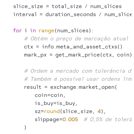
    slice_size = total_size / num_slices

    interval = duration_seconds / num_slices
for
 i 
in
range
(num_slices):

# Obtém o preço de marcação atual
        ctx = info.meta_and_asset_ctxs()

        mark_px = get_mark_price(ctx, coin)

# Ordem a mercado com tolerância de
# Também é possível usar ordens lim
        result = exchange.market_open(

            coin=coin,

            is_buy=is_buy,

            sz=
round
(slice_size, 
4
),

            slippage=
0.005
# 0,5% de tolerâ
        )
