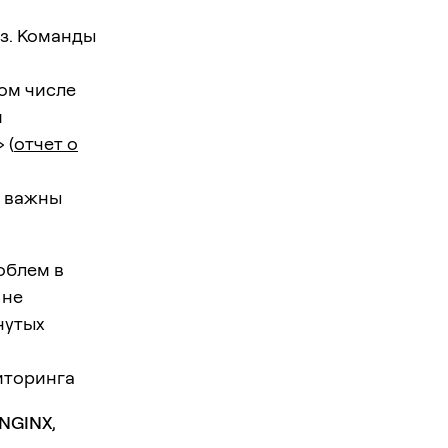
оз. Команды
том числе
и
 (
отчет о
и важны
облем в
 не
нутых
ниторинга
NGINX
,