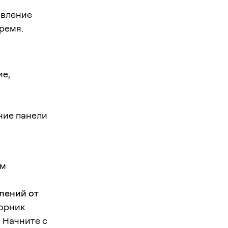
авление
ремя.
ие,
ние панели
ем
лений от
торник
 Начните с