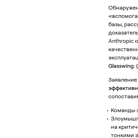
Обнаружен
«вспомогат
базы, расс
доказател
Anthropic 
качествен
эксплуатац
Glasswing
:
Заявление 
эффективн
сопоставим
Команды з
Злоумышле
на критич
тонкими з