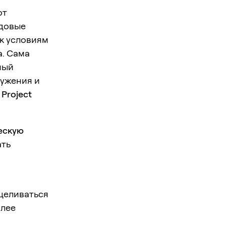
от
одовые
 к условиям
а. Сама
ный
ружения и
х
Project
ескую
ать
ацеливаться
олее