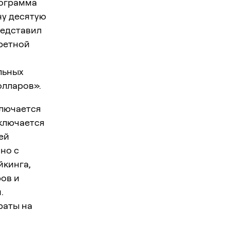
рограмма
ну десятую
редставил
ретной
льных
олларов».
ключается
аключается
ей
ано с
йкинга,
ов и
.
раты на