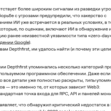
тствует более широким сигналам из разведки угр
борьбе с угрозами предупредили, что хакерство с
нием ИИ уже встречается в реальных условиях, в 
которые, по оценкам, включают ИИ в обнаружение 
ию ранее неизвестной уязвимости типа «zero-day»
дении Google
).
овам Depthfirst, им удалось найти (и почему эти цел
ии Depthfirst упоминались несколько категорий пр
пользуемом программном обеспечении. Даже если
то все детали уже полностью раскрыты,
типы
упомя
в — это именно те, от которых зависит Web3:
стандартная точка входа для RPC, API и панелей мо
 заявляет, что обнаружил критический недостаток в