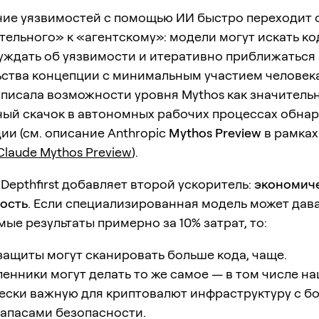
ие уязвимостей с помощью ИИ быстро переходит 
ельного» к «агентскому»: модели могут искать к
уждать об уязвимости и итеративно приближаться
ьства концепции с минимальным участием человек
описала возможности уровня Mythos как значитель
ный скачок в автономных рабочих процессах обна
ии (см. описание Anthropic
Mythos Preview
в рамка
Claude Mythos Preview
).
Depthfirst добавляет второй ускоритель:
экономич
ость
. Если специализированная модель может дав
ые результаты примерно за 10% затрат, то:
ащиты могут сканировать больше кода, чаще.
нники могут делать то же самое — в том числе н
ески важную для криптовалют инфраструктуру с б
апасами безопасности.