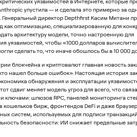
 критических уязвимостей в Интернете, которые п
Anthropic упустила — и сделала это примерно за од
 Генеральный директор Depthfirst Касим Митани п
од как оптимизацию, специализированную для конк
здать архитектуру модели, точно настроенную для
ия уязвимостей, чтобы «1000 долларов вычислите
огли сделать то, что иначе обошлось бы в 10 000 д
рии блокчейна и криптовалют главная новость за
«кто нашел больше ошибок». Настоящая история з
 экономика обнаружения и эксплуатации уязвимост
тот сдвиг меняет модель угроз для всего, что связ
и ключами: шлюзов RPC, панелей мониторинга сте
 кошельков бирж, фронтендов DeFi и даже браузер
ных систем, используемых для подписи транзакций
льность безопасности: ИИ снижает предельные зат