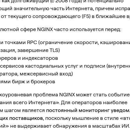
как долгоживущий (с 2008 года) и потенциально
ющий значительную часть Интернета, причем испр
 от текущего сопровождающего (F5) в ближайшее в
лютной сфере NGINX часто используется перед:
 точками RPC (ограничение скорости, кэширован
зация, завершение TLS)
ореров и индексаторов
ервисов кастодиальных услуг и подписи (внутрен
ратора, межсервисный вход)
нями бирж и брокеров
коуровневая проблема NGINX может стать событи
ания всего Интернета». Для операторов наиболее
м шагом является
постоянный мониторинг уведом
их поставщиков
, поскольку мышление в стиле «в
ий» не выдерживает обнаружения в масштабах ИИ.