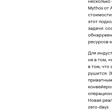
несколько
Mythos от 
стоимости.
этот подх
задачи: со
обнаружен
ресурсов м
Для индуст
не в том, 
в том, что
рушится. Э
приватным
конвейеров
операцион
Новая реа
zero-days