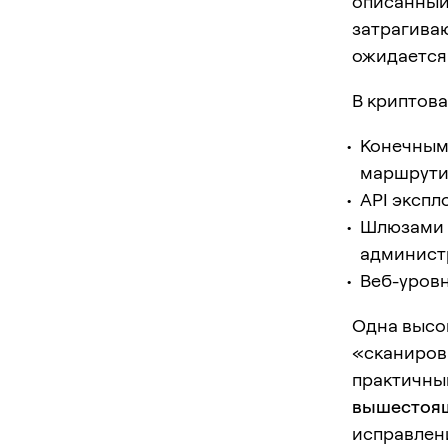
описанный 
затрагива
ожидается
В криптова
Конечными
маршрути
API экспл
Шлюзами с
админист
Веб-уров
Одна высо
«сканиров
практичны
вышестоящ
исправлен