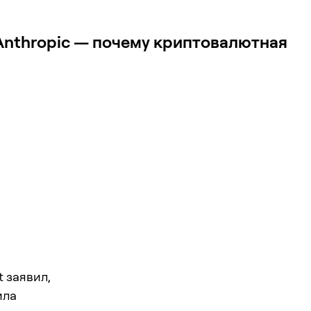
 Anthropic — почему криптовалютная
t заявил,
ила