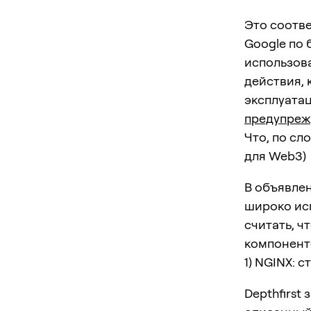
Это соотве
Google по 
использова
действия, 
эксплуатац
предупреж
Что, по сл
для Web3)
В объявлен
широко ис
считать, ч
компоненто
1) NGINX: 
Depthfirst