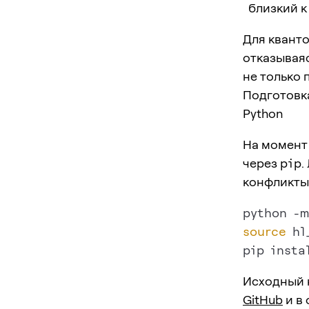
близкий к
Для кванто
отказываяс
не только 
Подготовк
Python
На момент
через
pip
.
конфликты
source
 hl
Исходный 
GitHub
и в