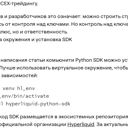
 CEX-трейдингу.
в и разработчиков это означает: можно строить ст
ь от контроля над ключами. Но контроль над ключ
плюс, но и ответственность.
а окружения и установка SDK
 написания статьи комьюнити Python SDK можно у
 Лучше использовать виртуальное окружение, чтоб
 зависимостей:
_env/bin/activate

код SDK размещается в экосистемных репозитори
 официальной организации
Hyperliquid
. За актуаль