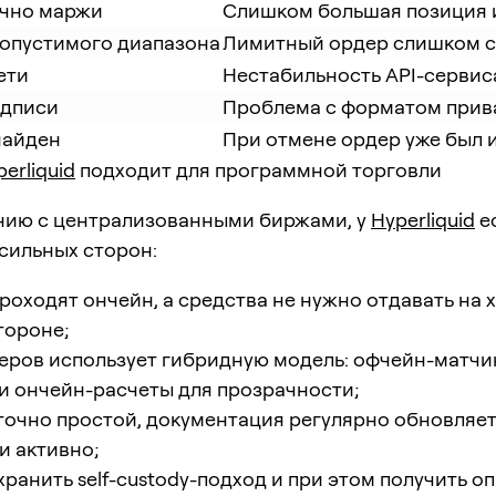
чно маржи
Слишком большая позиция 
допустимого диапазона
Лимитный ордер слишком с
ети
Нестабильность API-сервис
одписи
Проблема с форматом прива
найден
При отмене ордер уже был 
erliquid
подходит для программной торговли
нию с централизованными биржами, у
Hyperliquid
е
сильных сторон:
роходят ончейн, а средства не нужно отдавать на 
тороне;
еров использует гибридную модель: офчейн-матчи
и ончейн-расчеты для прозрачности;
точно простой, документация регулярно обновляет
и активно;
ранить self-custody-подход и при этом получить оп