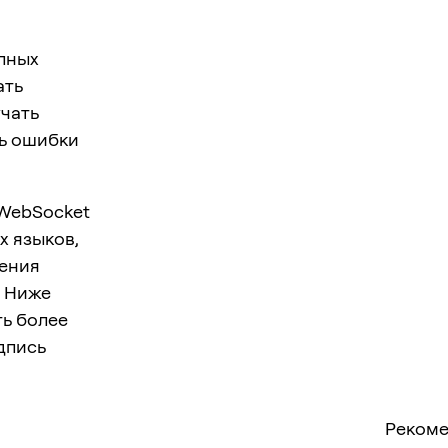
упных
ать
учать
ть ошибки
 WebSocket
х языков,
тения
. Ниже
ть более
дпись
Рекоме