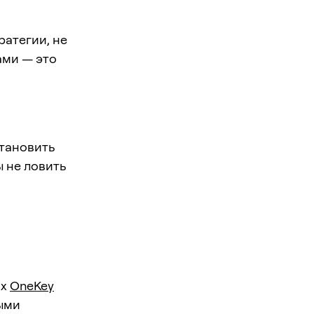
ратегии, не
ами — это
становить
ы не ловить
ях
OneKey
ными