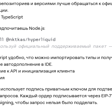
репозиториев и версиями лучше обращаться к офи
ции.
/ TypeScript
едпочитаешь Node.js:
пользуй официальный поддерживаемый пакет —
ript удобно, что можно импортировать типы и полу
 автодополнение в IDE.
ие к API и инициализация клиента
ия
использует подпись приватным ключом для подтв
апросов. Каждый ордер подписывается через EIP-7
 signing, чтобы запрос нельзя было подделать.