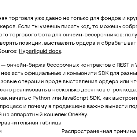
я торговля уже давно не только для фондов и кр
еров. Если ты умеешь писать код, то можешь собр
го торгового бота для ончейн-бессрочников: пол
верять позиции, выставлять ордера и обрабатыва
Source:
Hyperliquid docs
.
— ончейн-биржа бессрочных контрактов с REST и
г нее есть официальные и комьюнити SDK для разны
азовые операции вроде выставления ордера или ч
жно реализовать в несколько десятков строк кода
как начать с Python или JavaScript SDK, как выстрои
процесс и почему в продакшене важно вынести по
 на аппаратный кошелек OneKey.
сравнительная таблица
и
Распространенная причина