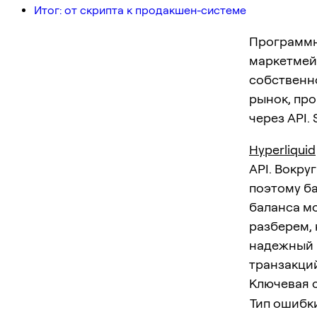
Итог: от скрипта к продакшен-системе
Программна
маркетмейк
собственно
рынок, про
через API. 
Hyperliquid
API. Вокру
поэтому б
баланса мо
разберем, 
надежный 
транзакций
Ключевая 
Тип ошибк