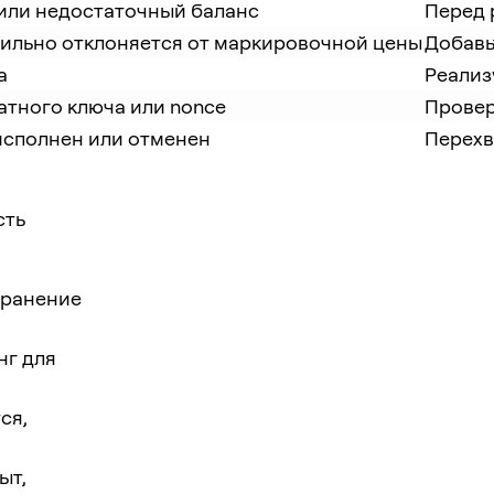
или недостаточный баланс
Перед 
ильно отклоняется от маркировочной цены
Добавь
а
Реализ
тного ключа или nonce
Провер
исполнен или отменен
Перехв
сть
хранение
нг для
ся,
ыт,