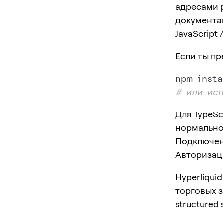
адресами 
документа
JavaScript 
Если ты пр
# или ис
Для TypeSc
нормальное
Подключен
Авторизац
Hyperliquid
торговых з
structured