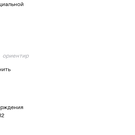
циальной
 ориентируйся на актуальную версию в npm r
чить
ерждения
12