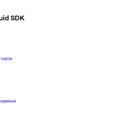
uid SDK
говли
времени