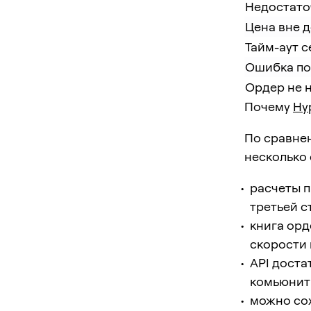
Недостато
Цена вне 
Тайм-аут с
Ошибка п
Ордер не 
Почему
Hyp
По сравне
несколько 
расчеты п
третьей с
книга орд
скорости 
API доста
комьюнит
можно сох