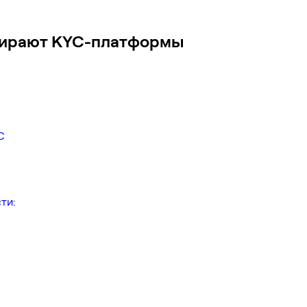
обирают KYC-платформы
C
ти: