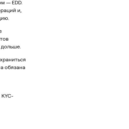
м — EDD.
раций и,
цию.
е
нтов
 дольше.
 храниться
ма обязана
 KYC-