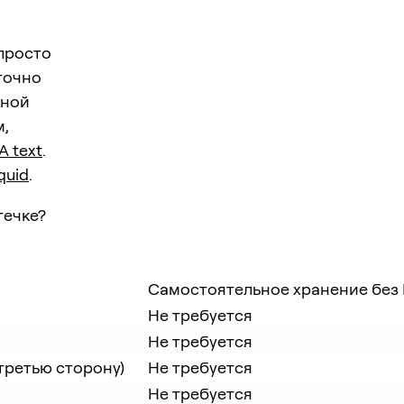
просто
точно
ьной
м,
A text
.
quid
.
течке?
Самостоятельное хранение без
Не требуется
Не требуется
третью сторону)
Не требуется
Не требуется