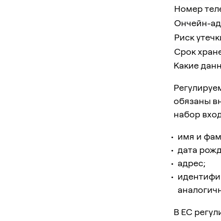
Номер тел
Ончейн-ад
Риск утеч
Срок хран
Какие дан
Регулируе
обязаны в
набор вход
имя и фам
дата рож
адрес;
идентифик
аналогич
В ЕС регу