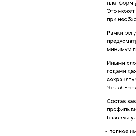
платформ 
Это может 
при необх
Рамки рег
предусмат
минимум пя
Иными слов
годами даж
сохранять 
Что обычн
Состав зав
профиль вк
Базовый уро
полное им