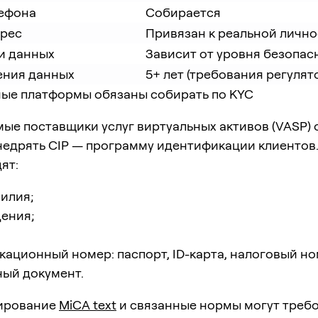
ефона
Собирается
рес
Привязан к реальной лично
ки данных
Зависит от уровня безопас
ения данных
5+ лет (требования регулят
ные платформы обязаны собирать по KYC
мые поставщики услуг виртуальных активов (VASP)
недрять CIP — программу идентификации клиентов.
ят:
илия;
дения;
ационный номер: паспорт, ID-карта, налоговый но
ный документ.
лирование
MiCA text
и связанные нормы могут требо