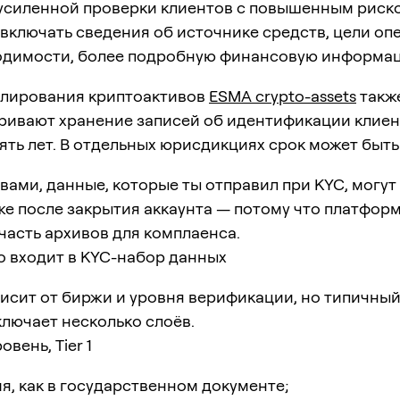
усиленной проверки клиентов с повышенным риско
включать сведения об источнике средств, цели опе
одимости, более подробную финансовую информа
улирования криптоактивов
ESMA crypto-assets
такж
ривают хранение записей об идентификации клие
ть лет. В отдельных юрисдикциях срок может быть
ами, данные, которые ты отправил при KYC, могут
е после закрытия аккаунта — потому что платфор
часть архивов для комплаенса.
о входит в KYC-набор данных
исит от биржи и уровня верификации, но типичный
лючает несколько слоёв.
вень, Tier 1
я, как в государственном документе;