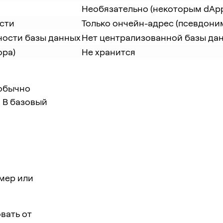
Необязательно (некоторым dApp
сти
Только ончейн-адрес (псевдони
ности базы данных
Нет централизованной базы да
ора)
Не хранится
 обычно
 В базовый
мер или
вать от