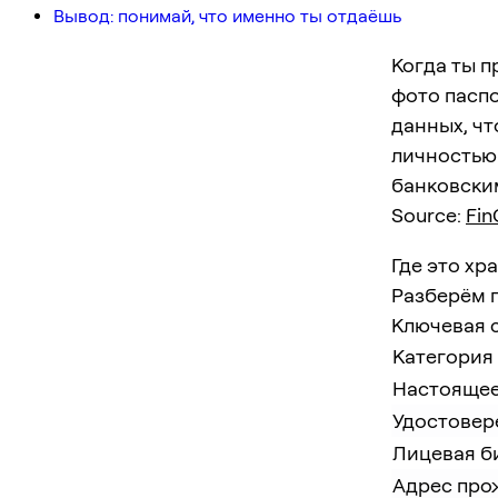
Вывод: понимай, что именно ты отдаёшь
Когда ты п
фото пасп
данных, чт
личностью:
банковски
Source:
Fin
Где это хр
Разберём п
Ключевая 
Категория
Настоящее
Удостовер
Лицевая б
Адрес про