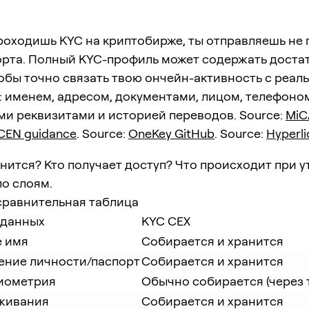
роходишь KYC на криптобирже, ты отправляешь не 
орта. Полный KYC-профиль может содержать доста
обы точно связать твою ончейн-активность с реал
 именем, адресом, документами, лицом, телефоно
ми реквизитами и историей переводов. Source:
MiC
CEN guidance
. Source:
OneKey GitHub
. Source:
Hyperli
анится? Кто получает доступ? Что происходит при у
о слоям.
сравнительная таблица
 данных
KYC CEX
 имя
Собирается и хранится
ение личности/паспорт
Собирается и хранится
иометрия
Обычно собирается (через 
живания
Собирается и хранится