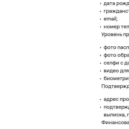
дата рож
гражданс
email;
номер те
Уровень пр
фото пасп
фото обра
селфи с д
видео для
биометрич
Подтвержде
адрес про
подтвержд
выписка, п
Финансова