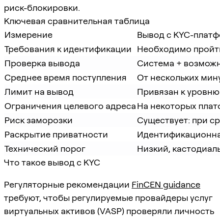
риск-блокировки.
Ключевая сравнительная таблица
Измерение
Вывод с KYC-плат
Требования к идентификации
Необходимо пройт
Проверка вывода
Система + возможн
Среднее время поступления
От нескольких мин
Лимит на вывод
Привязан к уровню
Ограничения целевого адреса
На некоторых плат
Риск заморозки
Существует: при с
Раскрытие приватности
Идентификационна
Технический порог
Низкий, кастодиал
Что такое вывод с KYC
Регуляторные рекомендации
FinCEN guidance
требуют, чтобы регулируемые провайдеры услуг
виртуальных активов (VASP) проверяли личность