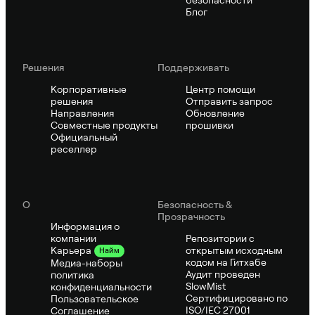
Блог
Решения
Поддерживать
Корпоративные
Центр помощи
решения
Отправить запрос
Направления
Обновление
Совместные продукты
прошивки
Официальный
реселлер
О
Безопасность &
Прозрачность
Информация о
компании
Репозитории с
открытым исходным
Карьера
Найм
кодом на Гитхабе
Медиа-наборы
Аудит проведен
политика
SlowMist
конфиденциальности
Сертифицировано по
Пользовательское
ISO/IEC 27001
Соглашение