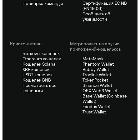
Сертификация ЕС NB
Проверка команды
(EN 18031)
Сообщить об
уязвимости
Крипто-активы
Мигрировать из других
приложений-кошельков
Биткоин-кошелек
Ethereum кошелек
MetaMask
Кошелек Solana
Phantom Wallet
XRP кошелек
Rabby Wallet
USDT кошелек
Tronlink Wallet
Кошелек BNB
TokenPocket
Посмотреть все
Binance Wallet
кошельки
OKX Web3 Wallet
Base Wallet (Coinbase
Wallet)
Exodus Wallet
Trust Wallet