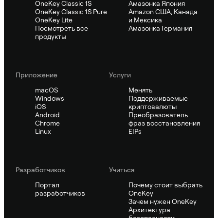
OneKey Classic 1S
Амазонка Япония
OneKey Classic 1S Pure
Amazon США, Канада
OneKey Lite
и Мексика
Посмотреть все
Амазонка Германия
продукты
Приложение
Услуги
macOS
Менять
Windows
Поддерживаемые
iOS
криптовалюты
Android
Преобразователь
Chrome
фраз восстановления
Linux
EIPs
Pазработчиков
Учиться
Портал
Почему стоит выбрать
разработчиков
OneKey
Зачем нужен OneKey
Архитектура
безопасности