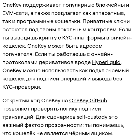
OneKey поддерживает популярные блокчейны и
EVM-сети, а также предлагает как аппаратные,
так и программные кошельки. Приватные ключи
остаются под твоим локальным контролем. Если
ты выводишь крипту с KYC-платформы в ончейн-
кошелёк, OneKey может быть адресом
получателя. Если ты работаешь с ончейн-
протоколами деривативов вроде
Hyperliquid
,
OneKey можно использовать как подключаемый
кошелёк для подписи операций и вывода без
KYC-проверки.
Открытый код OneKey на
OneKey GitHub
позволяет проверять логику подписи
транзакций. Для сценариев self-custody это
важный фактор прозрачности: ты понимаешь,
что кошелёк не является чёрным ящиком.