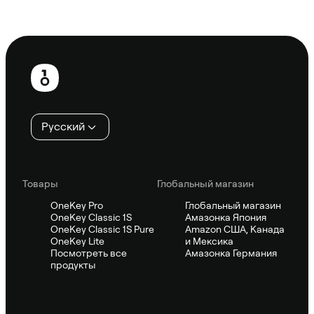
Спросить Sifu
Нижний
колонтитул
Русский
Товары
Глобальный магазин
OneKey Pro
Глобальный магазин
OneKey Classic 1S
Амазонка Япония
OneKey Classic 1S Pure
Amazon США, Канада
OneKey Lite
и Мексика
Посмотреть все
Амазонка Германия
продукты