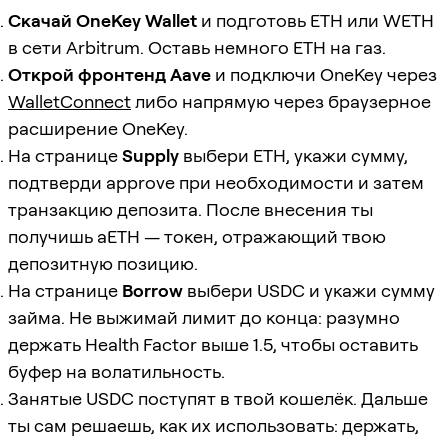
Скачай OneKey Wallet
и подготовь ETH или WETH
в сети Arbitrum. Оставь немного ETH на газ.
Открой фронтенд Aave
и подключи OneKey через
WalletConnect
либо напрямую через браузерное
расширение OneKey.
На странице
Supply
выбери ETH, укажи сумму,
подтверди approve при необходимости и затем
транзакцию депозита. После внесения ты
получишь aETH — токен, отражающий твою
депозитную позицию.
На странице
Borrow
выбери USDC и укажи сумму
займа. Не выжимай лимит до конца: разумно
держать Health Factor выше 1.5, чтобы оставить
буфер на волатильность.
Занятые USDC поступят в твой кошелёк. Дальше
ты сам решаешь, как их использовать: держать,