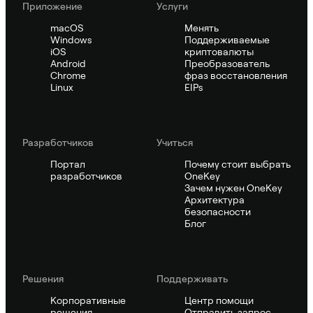
Приложение
Услуги
macOS
Менять
Windows
Поддерживаемые
iOS
криптовалюты
Android
Преобразователь
Chrome
фраз восстановления
Linux
EIPs
Pазработчиков
Учиться
Портал
Почему стоит выбрать
разработчиков
OneKey
Зачем нужен OneKey
Архитектура
безопасности
Блог
Решения
Поддерживать
Корпоративные
Центр помощи
решения
Отправить запрос