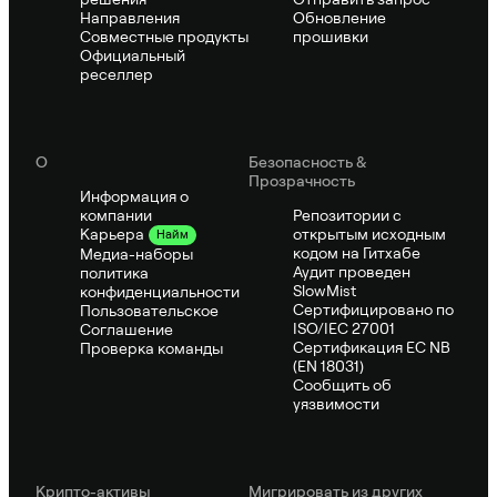
Направления
Обновление
Совместные продукты
прошивки
Официальный
реселлер
О
Безопасность &
Прозрачность
Информация о
компании
Репозитории с
открытым исходным
Карьера
Найм
кодом на Гитхабе
Медиа-наборы
Аудит проведен
политика
SlowMist
конфиденциальности
Сертифицировано по
Пользовательское
ISO/IEC 27001
Соглашение
Сертификация ЕС NB
Проверка команды
(EN 18031)
Сообщить об
уязвимости
Крипто-активы
Мигрировать из других