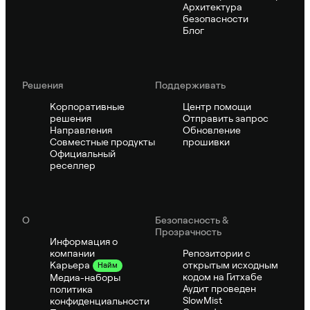
Архитектура
безопасности
Блог
Решения
Поддерживать
Корпоративные
Центр помощи
решения
Отправить запрос
Направления
Обновление
Совместные продукты
прошивки
Официальный
реселлер
О
Безопасность &
Прозрачность
Информация о
компании
Репозитории с
открытым исходным
Карьера
Найм
кодом на Гитхабе
Медиа-наборы
Аудит проведен
политика
SlowMist
конфиденциальности