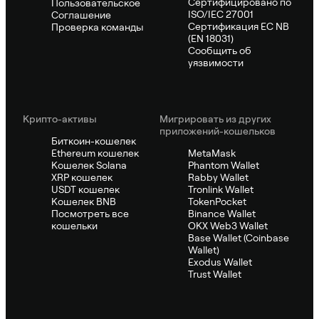
Сертифицировано по
Пользовательское
ISO/IEC 27001
Соглашение
Сертификация ЕС NB
Проверка команды
(EN 18031)
Сообщить об
уязвимости
Крипто-активы
Мигрировать из других
приложений-кошельков
Биткоин-кошелек
Ethereum кошелек
MetaMask
Кошелек Solana
Phantom Wallet
XRP кошелек
Rabby Wallet
USDT кошелек
Tronlink Wallet
Кошелек BNB
TokenPocket
Посмотреть все
Binance Wallet
кошельки
OKX Web3 Wallet
Base Wallet (Coinbase
Wallet)
Exodus Wallet
Trust Wallet