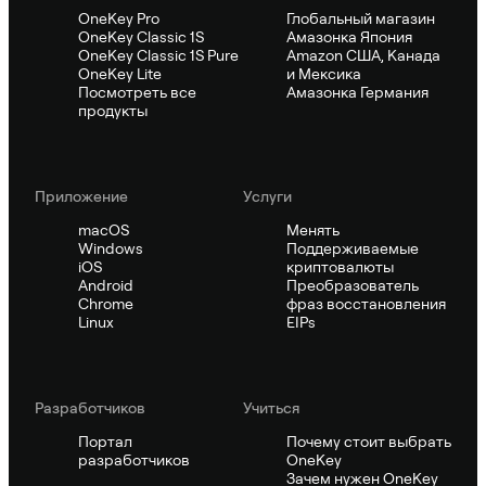
OneKey Pro
Глобальный магазин
OneKey Classic 1S
Амазонка Япония
OneKey Classic 1S Pure
Amazon США, Канада
OneKey Lite
и Мексика
Посмотреть все
Амазонка Германия
продукты
Приложение
Услуги
macOS
Менять
Windows
Поддерживаемые
iOS
криптовалюты
Android
Преобразователь
Chrome
фраз восстановления
Linux
EIPs
Pазработчиков
Учиться
Портал
Почему стоит выбрать
разработчиков
OneKey
Зачем нужен OneKey