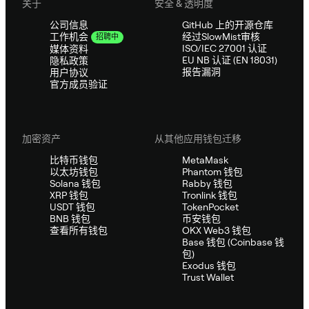
关于
安全 & 透明度
公司信息
GitHub 上的开源仓库
经过SlowMist审核
工作机会
招聘中
ISO/IEC 27001 认证
媒体资料
EU NB 认证 (EN 18031)
隐私政策
报告漏洞
用户协议
官方成员验证
加密资产
从其他应用钱包迁移
比特币钱包
MetaMask
以太坊钱包
Phantom 钱包
Solana 钱包
Rabby 钱包
XRP 钱包
Tronlink 钱包
USDT 钱包
TokenPocket
BNB 钱包
币安钱包
查看所有钱包
OKX Web3 钱包
Base 钱包 (Coinbase 钱
包)
Exodus 钱包
Trust Wallet