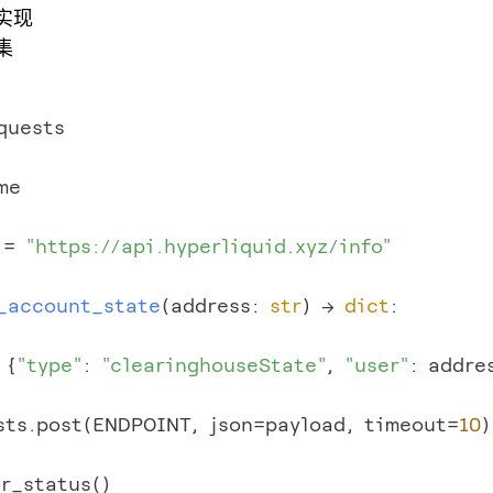
实现
集
quests

me

 = 
"https://api.hyperliquid.xyz/info"
_account_state
(
address: 
str
) -> 
dict
:

 {
"type"
: 
"clearinghouseState"
, 
"user"
: addres
sts.post(ENDPOINT, json=payload, timeout=
10
)

r_status()
