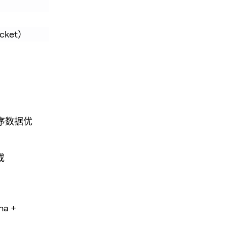
cket）
（时序数据优
或
a +