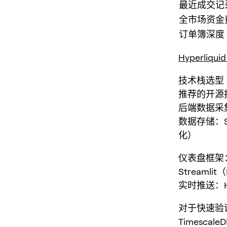
最近成交记
全市场资金
订单簿深度
Hyperliqu
技术栈选型
推荐的开源
后端数据采集：P
数据存储：SQ
化）
仪表盘框架：G
Streaml
实时推送：Hype
对于快速验证场
Timescal