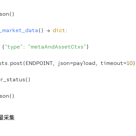
son()

_market_data
() -> 
dict
:

 {
"type"
: 
"metaAndAssetCtxs"
}

sts.post(ENDPOINT, json=payload, timeout=
10
)

r_status()

son()

量采集