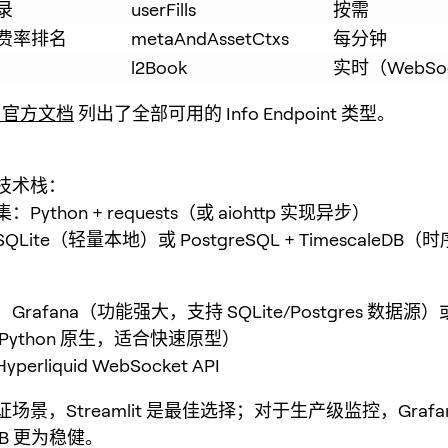
录
userFills
按需
费率排名
metaAndAssetCtxs
每分钟
l2Book
实时（WebSo
id 官方文档
列出了全部可用的 Info Endpoint 类型。
技术栈：
ython + requests（或 aiohttp 实现异步）
Lite（轻量本地）或 PostgreSQL + TimescaleDB
rafana（功能强大，支持 SQLite/Postgres 数据源）
it（Python 原生，适合快速原型）
rliquid WebSocket API
景，Streamlit 是最佳选择；对于生产级监控，Grafan
eDB 更为稳健。