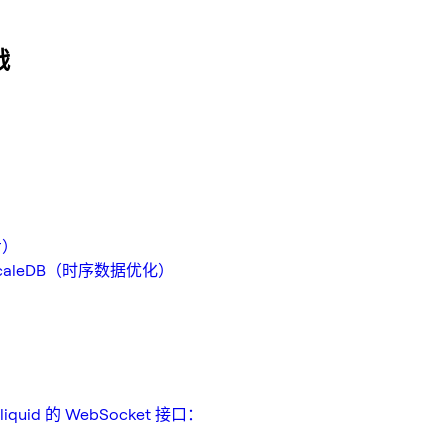
战
步）
escaleDB（时序数据优化）
d 的 WebSocket 接口：