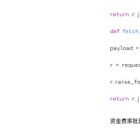
return
 r.j
def
fetch
payload =
r = reque
r.raise_fo
return
 r.j
资金费率批