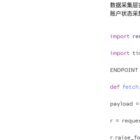
数据采集层
账户状态采
import
 re
import
 ti
ENDPOINT
def
fetch
payload =
r = reque
r.raise_fo