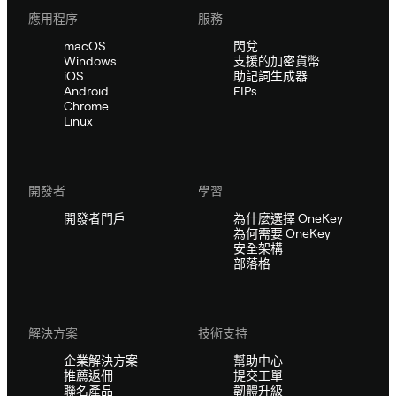
應用程序
服務
macOS
閃兌
Windows
支援的加密貨幣
iOS
助記詞生成器
Android
EIPs
Chrome
Linux
開發者
學習
開發者門戶
為什麼選擇 OneKey
為何需要 OneKey
安全架構
部落格
解決方案
技術支持
企業解決方案
幫助中心
推薦返佣
提交工單
聯名產品
韌體升級