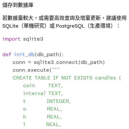
儲存到數據庫
若數據量較大，或需要高效查詢及增量更新，建議使用
SQLite（單機研究）或 PostgreSQL（生產環境）：
import
 sqlite3

def
init_db
(
db_path
):

    conn = sqlite3.connect(db_path)

    conn.execute(
"""

    CREATE TABLE IF NOT EXISTS candles (

        coin     TEXT,

        interval TEXT,

        t        INTEGER,

        o        REAL,

        h        REAL,

        l        REAL,
