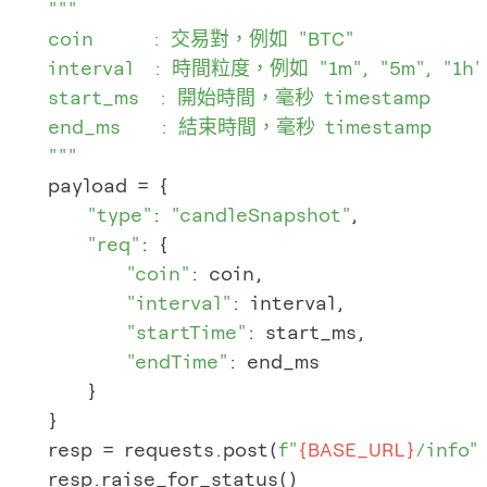
"""

    coin      : 交易對，例如 "BTC"

    interval  : 時間粒度，例如 "1m", "5m", "1h", 
    start_ms  : 開始時間，毫秒 timestamp

    end_ms    : 結束時間，毫秒 timestamp

    """
    payload = {

"type"
: 
"candleSnapshot"
,

"req"
: {

"coin"
: coin,

"interval"
: interval,

"startTime"
: start_ms,

"endTime"
: end_ms

        }

    }

    resp = requests.post(
f"
{BASE_URL}
/info"
    resp.raise_for_status()
