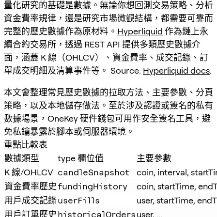
量化研究的基礎是數據。無論你想回測交易策略、分析
資金費率規律，還是研究市場微觀結構，都需要可靠而
完整的歷史數據作為原材料。
Hyperliquid
作為鏈上永
續合約交易所，透過 REST API 提供多類歷史數據介
面，涵蓋 K 線（OHLCV）、資金費率、成交記錄、訂
單成交明細及清算事件等。 Source:
Hyperliquid docs
.
本文會整理常見歷史數據的拉取方法、主要參數、分頁
策略，以及本地儲存做法。至於涉及認證或簽名的私有
數據場景，OneKey 硬件錢包可用作安全簽名工具，避
免私鑰暴露於腳本或伺服器環境。
重點比較表
數據類型
type 欄位值
主要參數
K 線/OHLCV
candleSnapshot
coin, interval, start
資金費率歷史
fundingHistory
coin, startTime, end
用戶成交記錄
userFills
user, startTime, end
用戶訂單歷史
historicalOrders
user, ...