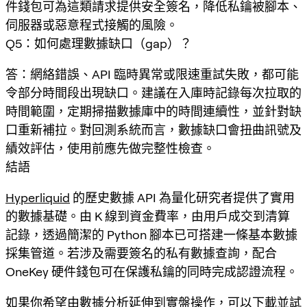
件錢包可為這類請求提供安全簽名，降低私鑰被腳本、
伺服器或惡意程式接觸的風險。
Q5：如何處理數據缺口（gap）？
答：網絡錯誤、API 臨時異常或限速重試失敗，都可能
令部分時間段出現缺口。建議在入庫時記錄每次拉取的
時間範圍，定期掃描數據庫中的時間連續性，並針對缺
口重新補拉。對回測系統而言，數據缺口會扭曲訊號及
績效評估，使用前應先做完整性檢查。
結語
Hyperliquid
的歷史數據 API 為量化研究者提供了實用
的數據基礎。由 K 線到資金費率，由用戶成交到清算
記錄，透過簡潔的 Python 腳本已可搭建一條基本數據
採集管道。若涉及需要簽名的私有數據查詢，配合
OneKey 硬件錢包可在保護私鑰的同時完成認證流程。
如果你希望由數據分析延伸到實盤操作，可以下載並試