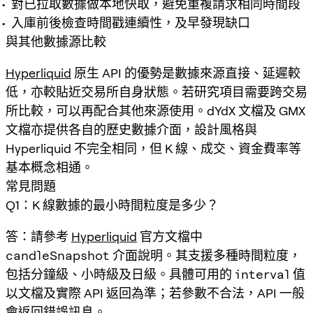
對已拉取數據做本地快取，避免重複請求相同時間段
入庫前後檢查時間戳連續性，及早發現缺口
與其他數據源比較
Hyperliquid
原生 API 的優勢是數據來源直接、延遲較
低，亦較貼近交易所自身狀態。若研究項目需要跨交易
所比較，可以再配合其他來源使用。dYdX 文檔及 GMX
文檔亦提供各自的歷史數據介面，設計風格與
Hyperliquid 不完全相同，但 K 線、成交、資金費率等
基本概念相通。
常見問題
Q1：K 線數據的最小時間粒度是多少？
答：請參考
Hyperliquid
官方文檔中
candleSnapshot
介面說明。其支援多種時間粒度，
包括分鐘級、小時級及日級。具體可用的
interval
值
以文檔及實際 API 返回為準；若參數不合法，API 一般
會返回錯誤訊息。