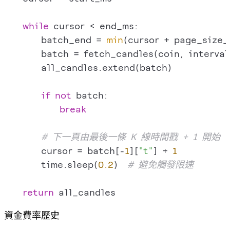
while
 cursor < end_ms:

        batch_end = 
min
(cursor + page_size_
        batch = fetch_candles(coin, interval
        all_candles.extend(batch)

if
not
 batch:

break
# 下一頁由最後一條 K 線時間戳 + 1 開始
        cursor = batch[-
1
][
"t"
] + 
1
        time.sleep(
0.2
)  
# 避免觸發限速
return
資金費率歷史