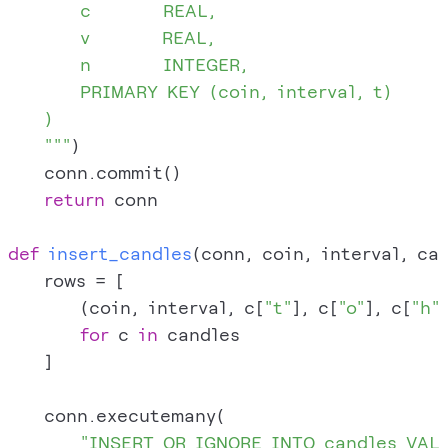
        c        REAL,

        v        REAL,

        n        INTEGER,

        PRIMARY KEY (coin, interval, t)

    )

    """
)

    conn.commit()

return
 conn

def
insert_candles
(
conn, coin, interval, ca
    rows = [

        (coin, interval, c[
"t"
], c[
"o"
], c[
"h"
for
 c 
in
 candles

    ]

    conn.executemany(

"INSERT OR IGNORE INTO candles VALUES