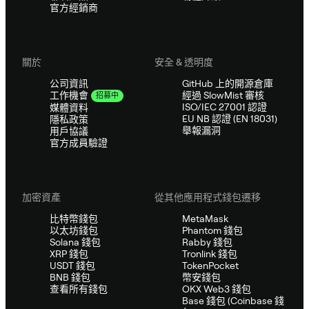
官方經銷商
關於
安全 & 透明度
公司資訊
GitHub 上的開源倉庫
經過 SlowMist 審核
工作機會
招募中
ISO/IEC 27001 認證
媒體資料
EU NB 認證 (EN 18031)
隱私政策
舉報漏洞
用戶協議
官方成員驗證
加密資產
從其他應用程式錢包遷移
比特幣錢包
MetaMask
以太坊錢包
Phantom 錢包
Solana 錢包
Rabby 錢包
XRP 錢包
Tronlink 錢包
USDT 錢包
TokenPocket
BNB 錢包
幣安錢包
查看所有錢包
OKX Web3 錢包
Base 錢包 (Coinbase 錢