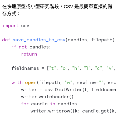
在快速原型或小型研究階段，CSV 是最簡單直接的儲
存方式：
import
 csv

def
save_candles_to_csv
(
candles, filepath
):

if
not
 candles:

return
    fieldnames = [
"t"
, 
"o"
, 
"h"
, 
"l"
, 
"c"
, 
"v"
, 
with
open
(filepath, 
"w"
, newline=
""
, enc
        writer = csv.DictWriter(f, fieldnames
        writer.writeheader()

for
 candle 
in
 candles:

            writer.writerow({k: candle.get(k,