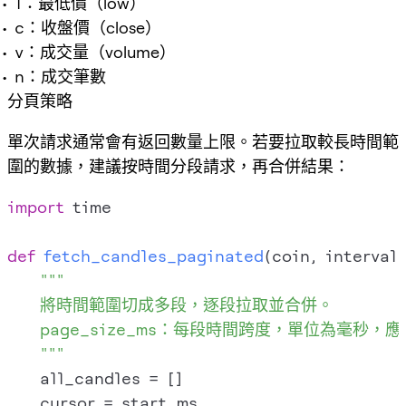
l
：最低價（low）
c
：收盤價（close）
v
：成交量（volume）
n
：成交筆數
分頁策略
單次請求通常會有返回數量上限。若要拉取較長時間範
圍的數據，建議按時間分段請求，再合併結果：
import
 time

def
fetch_candles_paginated
(
coin, interval
"""

    將時間範圍切成多段，逐段拉取並合併。

    page_size_ms：每段時間跨度，單位為毫秒，應按 
    """
    all_candles = []

    cursor = start_ms
