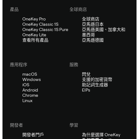
產品
全球商店
OneKey Pro
全球商店
OneKey Classic 1S
亞馬遜日本
OneKey Classic 1S Pure
亞馬遜美國、加拿大和
OneKey Lite
墨西哥
查看所有產品
亞馬遜德國
應用程序
服務
macOS
閃兌
Windows
支援的加密貨幣
iOS
助記詞生成器
Android
EIPs
Chrome
Linux
開發者
學習
開發者門戶
為什麼選擇 OneKey