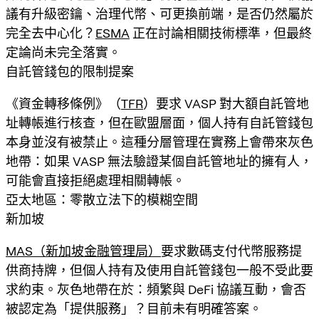
議有升級密鑰、治理代幣、可更換前端，是否仍然屬於
完全去中心化？
ESMA
正在討論相關技術標準，但最終
定論尚未完全落實。
自託管錢包的限制提案
《資金轉移條例》（
TFR
）要求 VASP 對大額自託管地
址轉帳進行核查，但在歐盟層面，個人持有自託管錢包
本身並沒有被禁止。這種分層管理在實務上會帶來灰色
地帶：如果 VASP 無法驗證某個自託管地址的擁有人，
可能會直接拒絕處理相關轉帳。
亞太地區：零散立法下的模糊空間
新加坡
MAS（新加坡金融管理局）
要求數碼支付代幣服務提
供商持牌，但個人持有及使用自託管錢包一般不受此要
求約束。灰色地帶在於：頻繁與 DeFi 協議互動，會否
被認定為「提供服務」？目前未有明確答案。