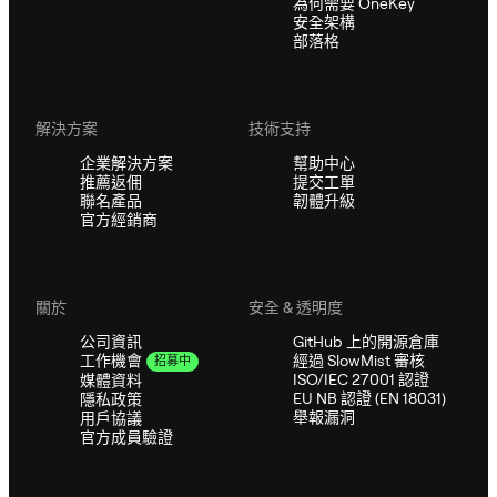
為何需要 OneKey
安全架構
部落格
解決方案
技術支持
企業解決方案
幫助中心
推薦返佣
提交工單
聯名產品
韌體升級
官方經銷商
關於
安全 & 透明度
公司資訊
GitHub 上的開源倉庫
經過 SlowMist 審核
工作機會
招募中
ISO/IEC 27001 認證
媒體資料
EU NB 認證 (EN 18031)
隱私政策
舉報漏洞
用戶協議
官方成員驗證