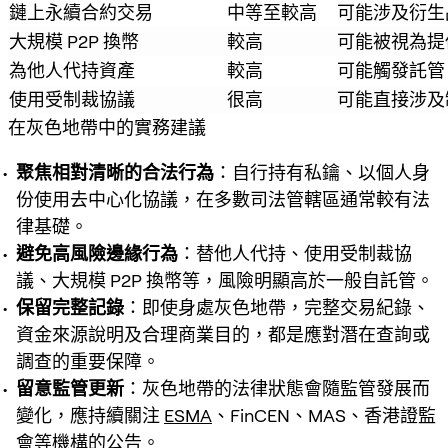
鏈上永續合約交易
中等至較高
可能涉及衍生
大規模 P2P 換幣
較高
可能被視為提
為他人代持資產
較高
可能觸發託管
使用受制裁協議
很高
可能直接涉及
在灰色地帶中的實務建議
聚焦相對清晰的合法行為
：自行持有私鑰、以個人身
份使用去中心化協議，在多數司法管轄區通常較有法
律基礎。
避免高風險邊緣行為
：替他人代持、使用受制裁協
議、大規模 P2P 換幣等，風險明顯高於一般自託管。
保留完整記錄
：即使身處灰色地帶，完整交易紀錄、
資金來源說明及合理商業目的，都是應對潛在查詢或
調查的重要保障。
留意監管更新
：灰色地帶的法律狀態會隨監管發展而
變化，應持續關注
ESMA
、FinCEN、MAS、香港證監
會等機構的公告。