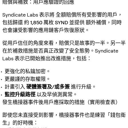
賠償與補救：用戶應驗證的回應
Syndicate Labs 表示將
全額賠償所有受影響的用戶
，
包括歸還
約 1,850 萬枚 SYND
並提供
額外補償
，同時
也會讓受影響的應用鏈客戶恢復原狀。
從用戶信任的角度來看，賠償只是故事的一半。另一半
在於補救措施是否真正改變了安全態勢。Syndicate
Labs 表示已開始推出改進措施，包括：
更強化的私鑰加密。
更嚴謹的存取權限。
計畫引入
硬體簽署及/或多簽
進行升級。
監控升級路徑
以及早偵測異常。
發生橋接器事件後用戶應採取的措施（實用檢查表）
即使您未直接受到影響，橋接器事件也是練習「錢包衛
生」的好時機：