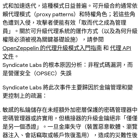
式和加速迭代，這種模式日益普遍。可升級合約通常依
賴代理模式（proxy patterns）和特權角色；若這些角
色遭到入侵，攻擊者便能有效「取而代之成為管理
員」。關於可升級代理系統的運作方式（以及為何升級
權限必須被視為關鍵基礎設施），請參閱
OpenZeppelin 的代理升級模式入門指南
和
代理 API
文件
。
Syndicate Labs 的根本原因分析：非程式碼漏洞，而
是營運安全（OPSEC）失誤
Syndicate Labs 將此次事件主要歸因於金鑰管理和變
更控制上的疏漏：
敏感的私鑰儲存在未經額外加密層保護的密碼管理器中
密碼管理器或許實用，但橋接器的升級金鑰絕非「僅僅
是另一個憑證」。一旦金庫失守（裝置惡意軟體、瀏覽
器注入、會話竊取或帳戶恢復濫用），造成的災難性後