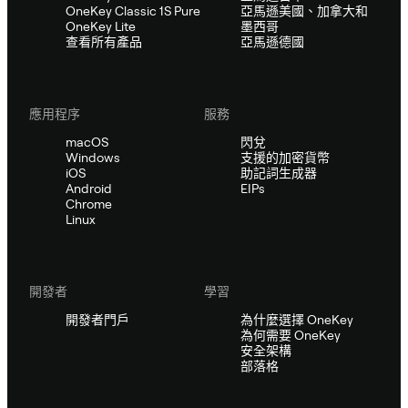
OneKey Classic 1S Pure
亞馬遜美國、加拿大和
OneKey Lite
墨西哥
查看所有產品
亞馬遜德國
應用程序
服務
macOS
閃兌
Windows
支援的加密貨幣
iOS
助記詞生成器
Android
EIPs
Chrome
Linux
開發者
學習
開發者門戶
為什麼選擇 OneKey
為何需要 OneKey
安全架構
部落格