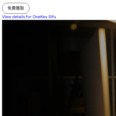
免費獲取
View details for OneKey Sifu