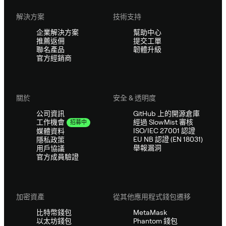
解決方案
技術支持
企業解決方案
幫助中心
推薦返佣
提交工單
聯名產品
韌體升級
官方經銷商
關於
安全 & 透明度
公司資訊
GitHub 上的開源倉庫
經過 SlowMist 審核
工作機會
招募中
ISO/IEC 27001 認證
媒體資料
EU NB 認證 (EN 18031)
隱私政策
舉報漏洞
用戶協議
官方成員驗證
加密資產
從其他應用程式錢包遷移
比特幣錢包
MetaMask
以太坊錢包
Phantom 錢包