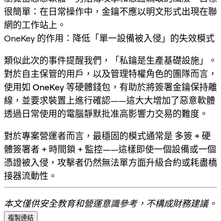
很簡單：
在日常操作中，金鑰不應以明文形式出現在聯
網的工作站上
。
OneKey 的作用：降低「單一設備被入侵」的失效模式
類似此次的事件提醒我們，「私鑰是生產基礎設施」。
對於自主保管的用戶，以及管理特權角色的團隊而言，
使用如
OneKey
等硬體錢包，有助於將簽署金鑰保持離
線，並要求裝置上進行確認——這大大增加了惡意軟體
透過日常使用的電腦靜默批准高影響力交易的難度。
對於專案營運者而言，最穩固的模式通常是
多簽 + 硬
體簽署者 + 時間鎖 + 監控
——這樣即使一個設備或一個
憑證被入侵，攻擊者仍然無法單方面升級合約或耗盡橋
接器流動性。
本文僅供安全教育和營運意識參考，不構成財務建議。
複製連結