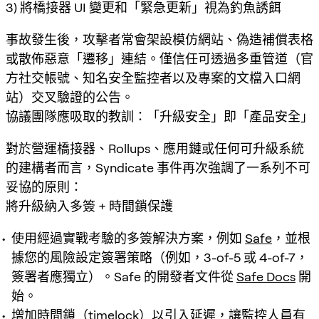
3) 將橋接器 UI 變更和「緊急更新」視為釣魚誘餌
事故發生後，攻擊者常會架設模仿網站、偽造補償表格
或散佈惡意「遷移」連結。僅信任可透過多重管道（官
方社交帳號、知名安全監控者以及專案的文檔入口網
站）交叉驗證的公告。
協議團隊應吸取的教訓：「升級安全」即「產品安全」
對於營運橋接器、Rollups、應用鏈或任何可升級系統
的建構者而言，Syndicate 事件再次強調了一系列不可
妥協的原則：
將升級納入多簽 + 時間鎖保護
使用經過實戰考驗的多簽解決方案，例如
Safe
，並根
據您的風險設定簽署策略（例如，3-of-5 或 4-of-7，
簽署者應獨立）。Safe 的開發者文件從
Safe Docs
開
始。
增加時間鎖（timelock）以引入延遲，讓監控人員有