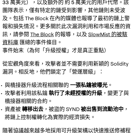
33 萬美元）
，以及額外的
約 5 萬美元的用戶代幣
。該
團隊表示，僅有特定的鏈受到影響，其他鏈則未受波
及。包括 The Block 在內的媒體也報導了最初的鏈上警
報和損失情況。更多關於此次漏洞利用和市場反應的資
訊，請參閱
The Block
的報導，以及
SlowMist 的被駭
資料庫
匯總的事件條目。
事件始末（為何「升級授權」才是真正重點）
從宏觀角度來看，攻擊者並不需要利用新穎的 Solidity
漏洞。相反地，他們鎖定了「營運層級」：
與橋接器升級流程相關聯的
一張私鑰被曝光
。
攻擊者利用該私鑰
執行了未經授權的升級
，變更了與
橋接器相關的合約。
資產被
轉移出去
，被盜的 SYND
被出售到流動池中
，
將鏈上控制權轉化為實際的經濟損失。
隨著協議越來越多地採用可升級架構以快速推送修補程