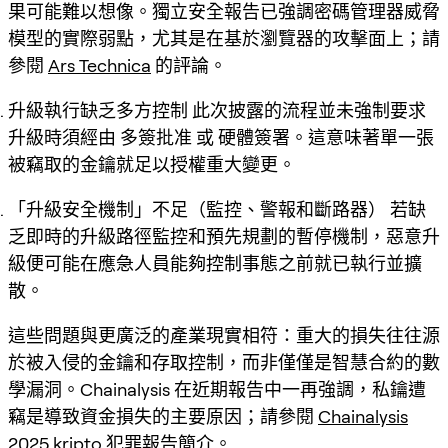
果可能難以想像。獨立安全報告已強調密碼管理器威脅
模型的實際弱點，尤其是在基於瀏覽器的攻擊面上；請
參閱
Ars Technica
的評論。
升級執行缺乏多方控制
此次披露的流程並未強制要求
升級時須經由
多簽批准
或
硬體簽署
。這意味著單一張
被竊取的金鑰就足以授權重大變更。
「升級安全機制」不足（監控、警報和斷路器）
若缺
乏即時的升級路徑監控和預先規劃的暫停機制，惡意升
級便可能在應急人員能夠控制事態之前就已執行並擴
散。
這些問題與更廣泛的產業現實相符：重大的損失往往源
於被入侵的金鑰和存取控制，而非僅僅是智慧合約的數
學漏洞。Chainalysis 在近期報告中一再強調，私鑰遭
竊是導致資金損失的主要原因；請參閱
Chainalysis
2025 kripto 犯罪報告簡介
。