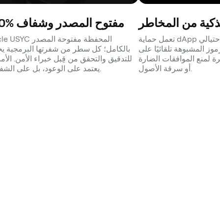
لذكية من المخاطر
100% مفتوح المصدر وشفاف
تعمل حماية dApp المضمنة ضد التصيد الاحتيالي
Circle USYC المحفظة مفتو
ز المشبوهة تلقائيًا على
بالكامل؛ كل سطر من شفرتها البرمجية ي
ة لمنع الموافقات الضارة
للتدقيق والتحقق من قِبل خبراء الأمن. الأما
أو سرقة الأصول.
يعتمد على الوعود، بل على الشفافية.