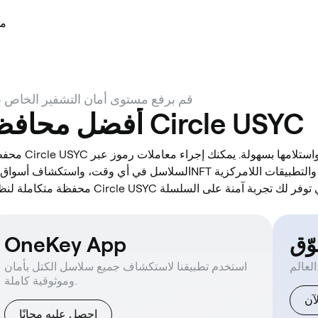
مد
قم برفع مستوى أمان التشفير الخاص 
أفضل محافظ Circle USYC
محفظة Circle USYC تساعدك على تخزين الأصول الرقمية وإرسالها واستلامه
السلاسل في أي وقت، واستكشاف أسواق الـNFT والتطبيقات اللامركزية (dApps)، واكتشاف المزيد من الفرص. باع
OneKey App
استخدم تطبيقنا لاستكشاف جميع سلاسل الكتل بأمان
وموثوقية كاملة.
آن
احصل عليه مجانًا