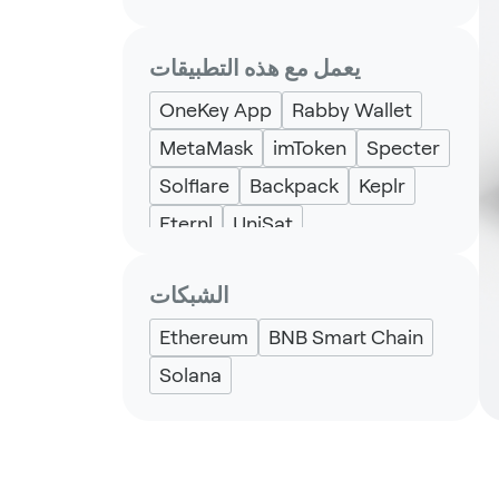
يعمل مع هذه التطبيقات
OneKey App
Rabby Wallet
MetaMask
imToken
Specter
Solflare
Backpack
Keplr
Eternl
UniSat
الشبكات
Ethereum
BNB Smart Chain
Solana