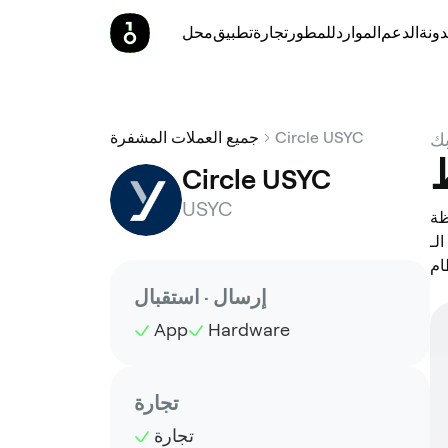
ونة
الدعم
الموارد
للمطور
تجارة
تطبيق
محل
Circle USYC
جميع العملات المشفرة
بك
Circle USYC
USYC
ا بسهولة. يمكنك إجراء معاملات رموز عبر
تبارها
إرسال · استقبال
App
Hardware
تجارة
تجارة