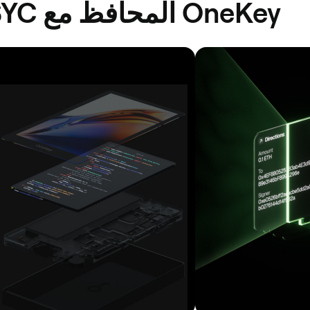
لماذا تختار Circle USYC المحافظ مع OneKey