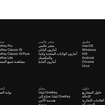
تطبيق
متجر عالمي
منت
macOS
متجر عالمي
eKey Pro
Windows
أمازون اليابان
Key Classic 1S
iOS
أمازون الولايات المتحدة وكندا
Key Classic 1S Pure
Android
والمكسيك
Key Lite
Chrome
أمازون ألمانيا
مشاهدة جميع المنت
Linux
حلول
يتعلم
للم
حلول المشاريع
لماذا OneKey
بوابة الم
الإحالة
لماذا تحتاج إلى OneKey
لعلامات التجارية
هندسة الأمن
المشتركة
مدونة