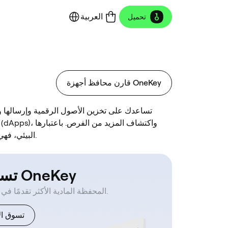
العربية
تحميل
قارن محافظ أجهزة OneKey
محفظة متكاملة لنظام Circle USYC البيئي، فهي توفر لك تجربة آمنة على السلسلة.
تسوّق OneKey
المحفظة المادية الأكثر تقدمًا في العالم.
تسوق ال