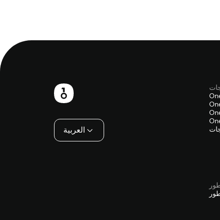
جات
تذييل
On
One
One
One
جات
العربية
طور
طور