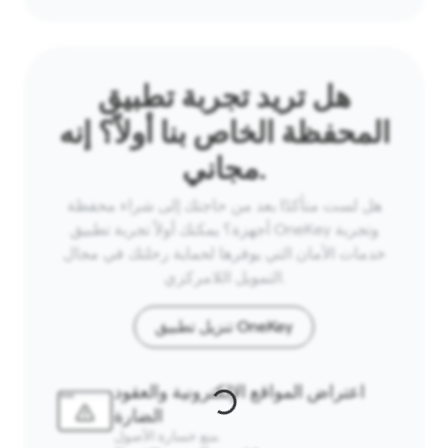
هل تريد تجربة تطبيق
المحفظة الخاص بنا أولاً؟ إنه
مجاني.
هل لست متأكدًا بعد من حاجتك إلى شراء محفظة
أجهزة؟ يمكنك أولاً تجربة تطبيق OneKey وتجربة
خدمات الأمان التي يوفرها لحماية رحلتك في مجال
التمويل اللامركزي.
تنزيل تطبيق OneKey
اعتراض المواقع الإلكترونية والعقود
الضارة
منع خسارة الأصول.