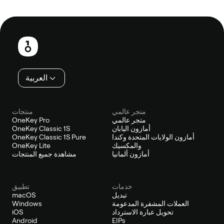
تذييل
العربية
متجر عالمي
منتجات
متجر عالمي
OneKey Pro
أمازون اليابان
OneKey Classic 1S
أمازون الولايات المتحدة وكندا
OneKey Classic 1S Pure
والمكسيك
OneKey Lite
أمازون ألمانيا
مشاهدة جميع المنتجات
خدمات
تطبيق
تبديل
macOS
العملات المشفرة المدعومة
Windows
تحويل عبارة الاسترداد
iOS
Android
EIPs