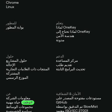
Chrome
Linux
يتعلم
للمطور
لماذا OneKey
بوابة المطور
لماذا تحتاج إلى OneKey
هندسة الأمن
مدونة
الدعم
حلول
مركز المساعدة
حلول المشاريع
تقديم طلب
الإحالة
تحديث البرامج الثابتة
المنتجات ذات العلامات التجارية
المشتركة
الموزع الرسمي
الأمان & الشفافية
عن
مستودعات مفتوحة المصدر على
معلومات الشركة
GitHub
حياة مهنية
التوظيف
تم التدقيق بواسطة SlowMist
مجموعات الوسائط
معتمد ISO/IEC 27001
سياسة الخصوصية