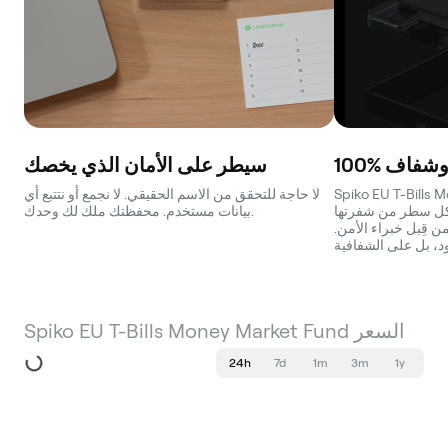
ر وشفاف
سيطر على الأمان الذي يخصك
Spiko EU T-B المحفظة
لا حاجة للتحقق من الاسم الحقيقي. لا نجمع أو نتتبع أي
 كل سطر من شفرتها
بيانات مستخدم. محفظتك ملك لك وحدك.
ن قِبل خبراء الأمن.
Spiko EU T-Bills Money Market Fund السعر
24h
7d
1m
3m
1y