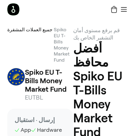
Spiko
جميع العملات المشفرة
قم برفع مستوى أمان
EU T-
التشفير الخاص بك
Bills
أفضل
Money
Market
محافظ
Fund
Spiko EU T-
Spiko EU
Bills Money 
T-Bills
Market Fund
EUTBL
Money
Market
إرسال · استقبال
Fund
App
Hardware