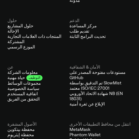
مدونة
الدعم
حلول
مركز المساعدة
حلول المشاريع
تقديم طلب
الإحالة
تحديث البرامج الثابتة
المنتجات ذات العلامات التجارية
المشتركة
الموزع الرسمي
الأمان & الشفافية
عن
مستودعات مفتوحة المصدر على
معلومات الشركة
GitHub
حياة مهنية
التوظيف
تم التدقيق بواسطة SlowMist
مجموعات الوسائط
معتمد ISO/IEC 27001
سياسة الخصوصية
شهادة الاتحاد الأوروبي NB (EN
اتفاقية المستخدم
18031)
التحقق من الفريق
الإبلاغ عن ثغرة أمنية
انتقل من محافظ التطبيقات الأخرى
الأصول المشفرة
MetaMask
محفظة بيتكوين
Phantom Wallet
محفظة إيثريوم