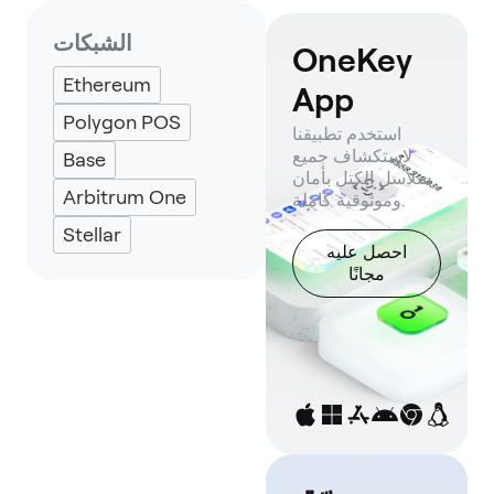
الشبكات
OneKey
Ethereum
App
Polygon POS
استخدم تطبيقنا
لاستكشاف جميع
Base
سلاسل الكتل بأمان
Arbitrum One
وموثوقية كاملة.
Stellar
احصل عليه
مجانًا