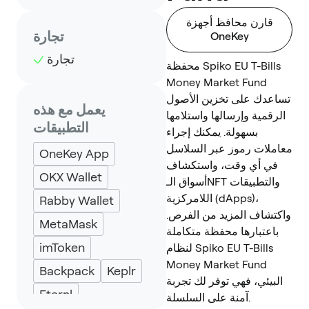
قارن محافظ أجهزة
تجارة
OneKey
تجارة
محفظة Spiko EU T-Bills
Money Market Fund
تساعدك على تخزين الأصول
يعمل مع هذه
الرقمية وإرسالها واستلامها
التطبيقات
بسهولة. يمكنك إجراء
معاملات رموز عبر السلاسل
OneKey App
في أي وقت، واستكشاف
OKX Wallet
أسواق الـNFT والتطبيقات
اللامركزية (dApps)،
Rabby Wallet
واكتشاف المزيد من الفرص.
MetaMask
باعتبارها محفظة متكاملة
imToken
لنظام Spiko EU T-Bills
Money Market Fund
Backpack
Keplr
البيئي، فهي توفر لك تجربة
Eternl
آمنة على السلسلة.