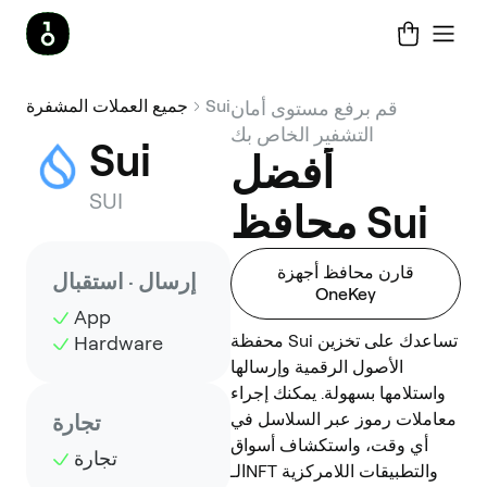
Sui
جميع العملات المشفرة
قم برفع مستوى أمان
التشفير الخاص بك
Sui
أفضل
SUI
محافظ Sui
قارن محافظ أجهزة
إرسال · استقبال
OneKey
App
محفظة Sui تساعدك على تخزين
Hardware
الأصول الرقمية وإرسالها
واستلامها بسهولة. يمكنك إجراء
معاملات رموز عبر السلاسل في
تجارة
أي وقت، واستكشاف أسواق
تجارة
الـNFT والتطبيقات اللامركزية