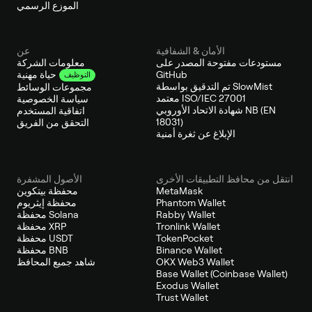
الموزع الرسمي
الأمان & الشفافية
عن
مستودعات مفتوحة المصدر على
معلومات الشركة
GitHub
حياة مهنية
التوظيف
تم التدقيق بواسطة SlowMist
مجموعات الوسائط
معتمد ISO/IEC 27001
سياسة الخصوصية
شهادة الاتحاد الأوروبي NB (EN
اتفاقية المستخدم
18031)
التحقق من الفريق
الإبلاغ عن ثغرة أمنية
انتقل من محافظ التطبيقات الأخرى
الأصول المشفرة
MetaMask
محفظة بيتكوين
Phantom Wallet
محفظة إيثريوم
Rabby Wallet
محفظة Solana
Tronlink Wallet
محفظة XRP
TokenPocket
محفظة USDT
Binance Wallet
محفظة BNB
OKX Web3 Wallet
شاهد جميع المحافظ
Base Wallet (Coinbase Wallet)
Exodus Wallet
Trust Wallet