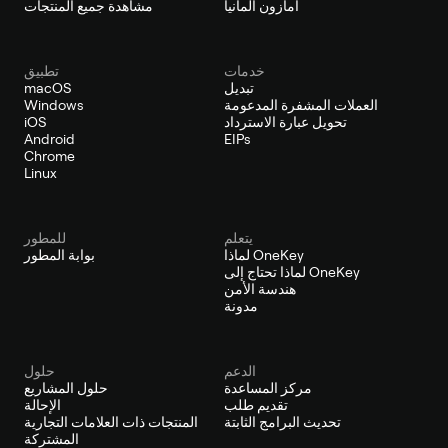
أمازون ألمانيا
مشاهدة جميع المنتجات
خدمات
تطبيق
تبديل
macOS
العملات المشفرة المدعومة
Windows
تحويل عبارة الاسترداد
iOS
Android
EIPs
Chrome
Linux
يتعلم
للمطور
لماذا OneKey
بوابة المطور
لماذا تحتاج إلى OneKey
هندسة الأمن
مدونة
الدعم
حلول
مركز المساعدة
حلول المشاريع
تقديم طلب
الإحالة
تحديث البرامج الثابتة
المنتجات ذات العلامات التجارية
المشتركة